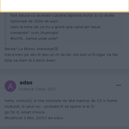
aceste optinale,iar cei de la toyota si-au cerut chiar scuze
pentru masina initiala nu a putut fi oferita cu toate ca i-a
fost adusa cu aceeasi culoare,tapiterie,motor si cu acele
optionale de 3000 de euro
oare la mine de ce nu a gresit asa cand am facut
comanda? :icon_thumright:
#lori74... berea unde este?
Berea? La Mures :blackeye[1]:
Daca treci pe aici iti dau un nr de tel, ma suni si fii sigur ca fac
timp sa stam la o bere :beer:
adso
Publicat
3 Mai, 2007
hehe, corbu33, d-rive vorbeste de alta masina. de O2 e foarte
multumit, iti spun eu - probabil iti va spune si el :D
go for it, smart choice.
Modificat
3 Mai, 2007
de adso