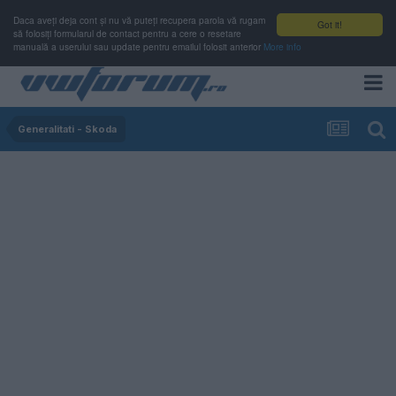
Daca aveți deja cont și nu vă puteți recupera parola vă rugam
Got it!
să folosiți formularul de contact pentru a cere o resetare
manuală a userului sau update pentru emailul folosit anterior
More info
Generalitati - Skoda