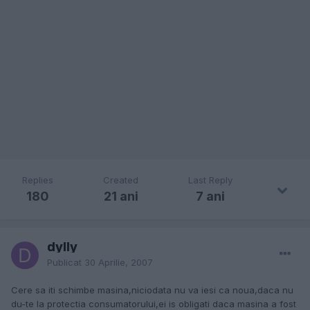
Replies
Created
Last Reply
180
21 ani
7 ani
dylly
Publicat
30 Aprilie, 2007
Cere sa iti schimbe masina,niciodata nu va iesi ca noua,daca nu
du-te la protectia consumatorului,ei is obligati daca masina a fost