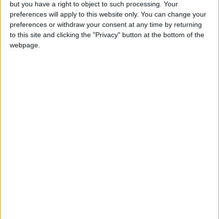
but you have a right to object to such processing. Your
preferences will apply to this website only. You can change your
preferences or withdraw your consent at any time by returning
Tib
to this site and clicking the "Privacy" button at the bottom of the
Publicat
1 Mai, 2007
webpage.
Lori, cred ca cel mai bine ar fi sa-ti schimbe masina. Mai ales ca
este noua si te-ai dus cu ea inapoi imediat. Nu stiu cat de
specialisti sunt mecanicii nostri.
spyddy
Publicat
1 Mai, 2007
Stai linistit s-au mai schimbat motoare si pe alte masini mult mai
sofisticate ca o Octavie si tot aici la noi in tara fara ca masina sa
fie schimbata din cauza motorului stricat. Este vorba despre Audi
RS 4, vezi pe aici pe forum. Cu siguranta ca problema lui Lori74
se va rezolva si el se va putea bucura de masina...