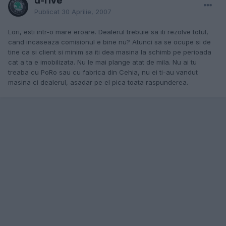
d-rive
Publicat
30 Aprilie, 2007
Lori, esti intr-o mare eroare. Dealerul trebuie sa iti rezolve totul,
cand incaseaza comisionul e bine nu? Atunci sa se ocupe si de
tine ca si client si minim sa iti dea masina la schimb pe perioada
cat a ta e imobilizata. Nu le mai plange atat de mila. Nu ai tu
treaba cu PoRo sau cu fabrica din Cehia, nu ei ti-au vandut
masina ci dealerul, asadar pe el pica toata raspunderea.