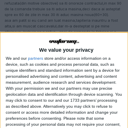
refuzata(din motive obiective) sa iti onoreze contractul,in max 90
de la comanda trebuie sa iti aduca masina,deci daca ai asteptat
spre ex 60 de zile in max 30 iti aduc masina noua(60+30).
asa am patit si eu cand am luat masina,tapiteria inauntru a fost
alta,si am muscat cascavalul,dar m-a desteptat si pe mine
altcineva...trebuia sa o refuz... apoi da comanda la fabrica si o
face...nu mai trebuie sa astepte iar randul
+daca masina e in garantie si necesita reparatii mai mari de 7 zile
is obligati,prin lege sa iti dea masina la schimba pana la
We value your privacy
finalizarea reparatiilor,chiar daca e dealer,are si obliagatii,nu
We and our
partners
store and/or access information on a
numai sa ia banul
device, such as cookies and process personal data, such as
Modificat
30 Aprilie, 2007
de dylly
unique identifiers and standard information sent by a device for
personalised advertising and content, advertising and content
measurement, audience research and services development.
d-rive
With your permission we and our partners may use precise
geolocation data and identification through device scanning. You
Publicat
30 Aprilie, 2007
may click to consent to our and our 1733 partners’ processing
Lori, ia exemplu de la @dylly, uite ce baiat istet e acum :D, era el
as described above. Alternatively you may click to refuse to
istet si inainte dar facea ca si tine, le cam cauta dealerilor scuze.
consent or access more detailed information and change your
Banii tai conteaza, in rest e bine sa iti cunosti drepturile si sa le
preferences before consenting.
Please note that some
folosesti.
processing of your personal data may not require your consent,