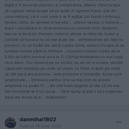
după 2-4 secunde pornesc și climatizarea, ulterior când începe
să cupleze clima începe să se audă un zgomot foarte urat din
zona motorul, ca si cum ceva s-ar fi agățat (un huruit continuu),
opresc clima, se opreste si huruitul..... ulterior opresc si motorul......
după o vizualizare in zona motorului nu constat nimic desprins
sau ne la locul lor. Pornesc motorul ulterior și clima din buton și
constat că huruitul nu se mai aude dar... ventilatoarele din fața nu
pornesc, nu se învârt dar dacă cuplez clima, motorul începe să se
tureaza normal până la 1000rpm , consumul instant creste de la
0.5l/h la 0.6l/h (normal urca la 1.1-1.2l/h)și bineînțeles nu mai bagă
rece deloc. Pun testerul pe ea (vcds), nu dă nici o eroare, desfac
capacelul ventilului pe unde se umple cu freon si apăs pe ventil
să văd dacă are presiune....este presiune in instalație. Astea sunt
simptomele...... întrebare pentru cine sa mai lovit de aceste
simptome ce poate fi?......am citit toate paginile și văd că cel mai
des incriminat ar fi un surub.... când ajung acasă o să-l inspectez
dacă am acces la el.... mulțumesc!
danmihai1802
Publicat
28 Iunie, 2022