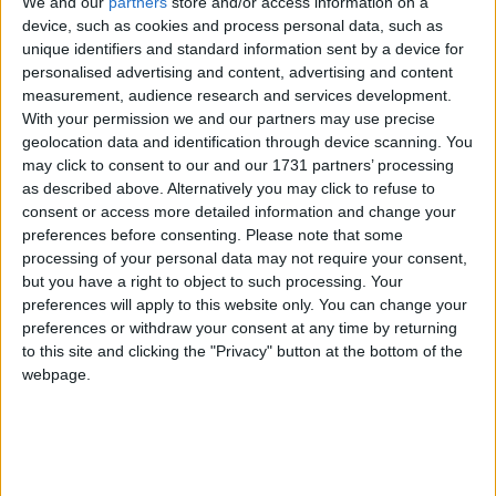
We and our
partners
store and/or access information on a
semnatura ta.
device, such as cookies and process personal data, such as
unique identifiers and standard information sent by a device for
personalised advertising and content, advertising and content
measurement, audience research and services development.
m.marius12
With your permission we and our partners may use precise
Publicat
25 Septembrie, 2021
geolocation data and identification through device scanning. You
may click to consent to our and our 1731 partners’ processing
Ideea este că apare la mașina mea. Inca nu m am grăbit să o duc
as described above. Alternatively you may click to refuse to
la service că sa aflu despre ce este vorba. Căutăm să îmi fac o
consent or access more detailed information and change your
idee despre ce s a I ta.plat cu ea. Oricum am șters eroarea și am
preferences before consenting.
Please note that some
rescanat. Nu a mai apărut, dar tot nu funcționează. Din câte îmi
processing of your personal data may not require your consent,
dau seama înainte de defect observăm că se întâmplă ceva când
but you have a right to object to such processing. Your
apăsăm butonul de ac. Când motorul era în relanti, mai puțin de o
preferences will apply to this website only. You can change your
secundă scădea relantiul și îmi dădeam seama că a pornit. Acum,
preferences or withdraw your consent at any time by returning
nu schițează nimic. Menționez că este un 2.0 tdi 110 cp resoftat de
to this site and clicking the "Privacy" button at the bottom of the
2 ani la 170cp. Fără incidente.
webpage.
F l o r i n
Publicat
26 Septembrie, 2021