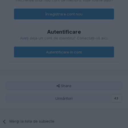
Înscrierea unui nou cont de membru. Este foarte uşor!
Înregistrare cont nou
Autentificare
Aveţi deja un cont de membru? Conectaţi-vă aici.
Autentificare în cont
Share
Urmăritori
43
Mergi la lista de subiecte