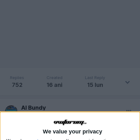
Replies
Created
Last Reply
752
16 ani
15 Iun
Al Bundy
Publicat
24 Septembrie, 2021
FA diagnoza cu o interfata mai "buna" care stie sa interpreteze
We value your privacy
codurile pe protocol UDS.
Si inca o chestie, eroarea nu are cum sa apara la masina din