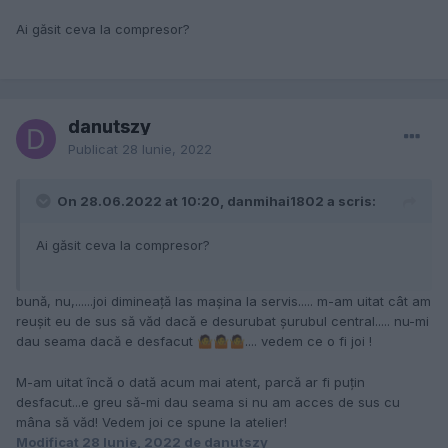
Ai găsit ceva la compresor?
danutszy
Publicat
28 Iunie, 2022
On 28.06.2022 at 10:20, danmihai1802 a scris:
Ai găsit ceva la compresor?
bună, nu,......joi dimineață las mașina la servis..... m-am uitat cât am
reușit eu de sus să văd dacă e desurubat șurubul central..... nu-mi
dau seama dacă e desfacut
.... vedem ce o fi joi !
🤷
🤷
🤷
M-am uitat încă o dată acum mai atent, parcă ar fi puțin
desfacut...e greu să-mi dau seama si nu am acces de sus cu
mâna să văd! Vedem joi ce spune la atelier!
Modificat
28 Iunie, 2022
de danutszy