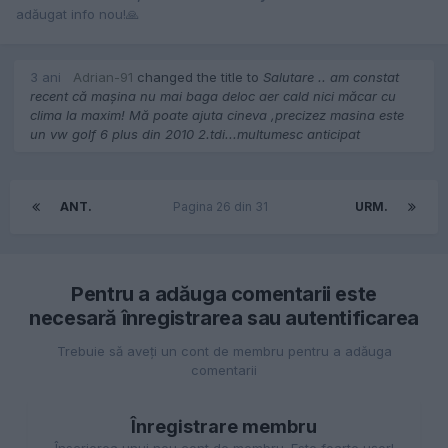
adăugat info nou!🙏
3 ani
Adrian-91
changed the title to
Salutare .. am constat
recent că mașina nu mai baga deloc aer cald nici măcar cu
clima la maxim! Mă poate ajuta cineva ,precizez masina este
un vw golf 6 plus din 2010 2.tdi...multumesc anticipat
ANT.
Pagina 26 din 31
URM.
Pentru a adăuga comentarii este
necesară înregistrarea sau autentificarea
Trebuie să aveţi un cont de membru pentru a adăuga
comentarii
Înregistrare membru