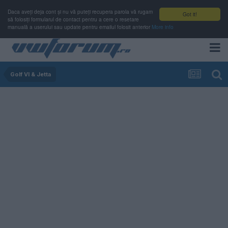
Daca aveți deja cont și nu vă puteți recupera parola vă rugam
Got it!
să folosiți formularul de contact pentru a cere o resetare
manuală a userului sau update pentru emailul folosit anterior
More info
Golf VI & Jetta