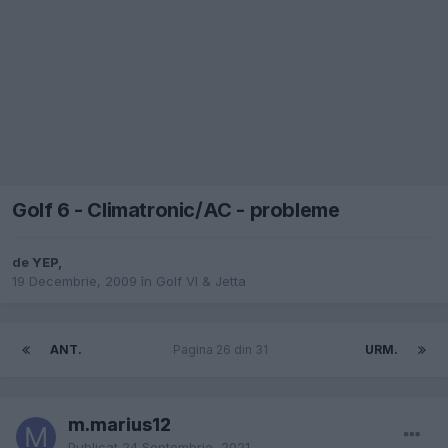
Golf 6 - Climatronic/AC - probleme
de
YEP
,
19 Decembrie, 2009
în
Golf VI & Jetta
ANT.
Pagina 26 din 31
URM.
m.marius12
Publicat
24 Septembrie, 2021