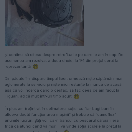
și continui să citesc despre retrofiturile pe care le am în cap. De
asemenea am rezolvat a doua cheie, la 1/4 din prețul cerut la
reprezentanță.
Din păcate îmi dispare timpul liber, urmează niște săptămâni mai
aglomerate la serviciu și niște mici restanțe la munca de acasă,
așa că voi încerca când o desfac, să fac ceea ce am făcut la
Tiguan, adică mult într-un timp scurt.
În plus am (re)intrat în colimatorul soției cu "iar bagi bani în
altceva decât funcționarea mașinii" și trebuie să "camuflez"
anumite lucruri. Știți voi, ca-n bancul cu pescarul căruia ii era
frică că atunci când va muri ii va vinde soția sculele la prețul la