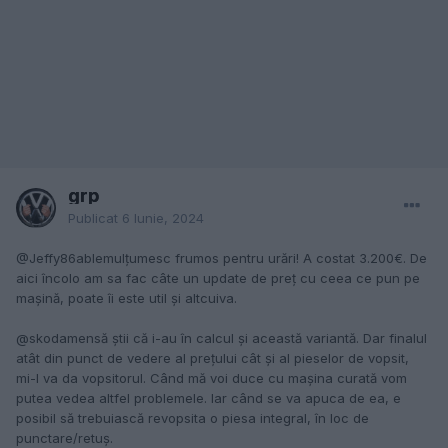
grp
Publicat
6 Iunie, 2024
@Jeffy86able
mulțumesc frumos pentru urări! A costat 3.200€. De
aici încolo am sa fac câte un update de preț cu ceea ce pun pe
mașină, poate îi este util și altcuiva.
@skodamen
să știi că i-au în calcul și această variantă. Dar finalul
atât din punct de vedere al prețului cât și al pieselor de vopsit,
mi-l va da vopsitorul. Când mă voi duce cu mașina curată vom
putea vedea altfel problemele. Iar când se va apuca de ea, e
posibil să trebuiască revopsita o piesa integral, în loc de
punctare/retuș.