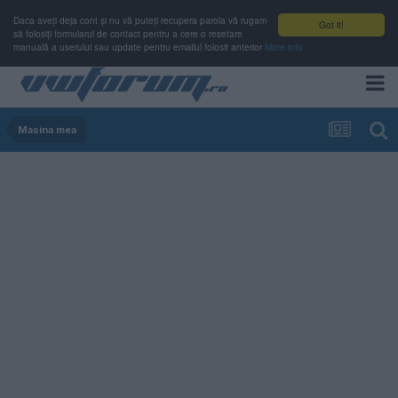
Daca aveți deja cont și nu vă puteți recupera parola vă rugam
Got it!
să folosiți formularul de contact pentru a cere o resetare
manuală a userului sau update pentru emailul folosit anterior
More info
Masina mea