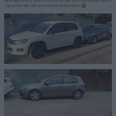
fabricație 2009 și având 242.000 km (am pus o poză și pe topicul
Tiguan-ului dar văd că nu a spus nimeni nimic!