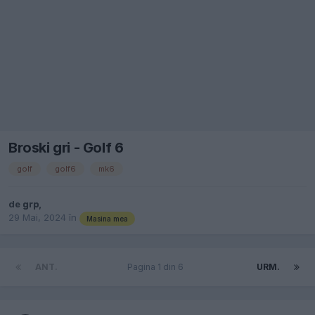
Broski gri - Golf 6
golf
golf6
mk6
de
grp
,
29 Mai, 2024
în
Masina mea
ANT.
Pagina 1 din 6
URM.