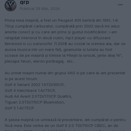
grp
Publicat
29 Mai, 2024
Prima mea mașină, a fost un Peugeot 405 berlină din 1991, 1.4i
70cp cumpărat carburator, cumpărată prin 2002 dacă imi aduc
aminte corect și cu care am prins și gustul modificărilor: i-am
retapițat interiorul în două culori, mp3 player cu difuzoare
Kenwood si cu subwoofer (1.200$ au costat la vremea aia, dar se
auzea muzica intr-un mare fel), geamurile si luneta au fost
scoase de pe mașină și trimise la Pitești la ionizat, jante aliaj 14",
pleoape faruri, eleron portbagaj, etc..
Au urmat mașini numai din grupul VAG si pe care le-am prezentat
si pe acest forum:
Golf 4 Variant 2002 1.9TDI/90CP,
Golf 4 Hatchback 1.4i/75CP,
Audi A4 Avant 2.0TDI/170CP Quattro,
Tiguan 2.0TDi/110CP Bluemotion,
Golf 5 1.4i/75CP.
A șasea mașină ce urmează la prezentare, am cumpărat-o pentru
fiică-mea. Este vorba de un Golf 6 2.0 TDI/110CP CBDC, an de