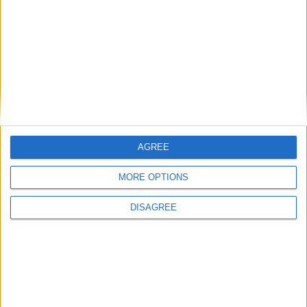
După cum va spuneam, mașina are numeroase (din punctul meu
de vedere) defecte estetice. Unii mi-au spus deja "oricum o să o
atingă fiică-ta sau altcineva" sau "de ce să bagi banii într-o
mașină veche".
AGREE
MORE OPTIONS
DISAGREE