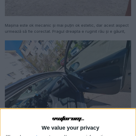
Mașina este ok mecanic și mai puțin ok estetic, dar acest aspect
urmează să fie corectat. Pragul dreapta e ruginit rău și e găurit,
We value your privacy