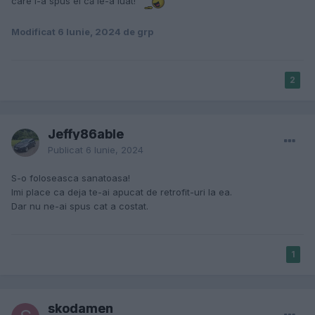
care i-a spus el că le-a luat!
Modificat
6 Iunie, 2024
de grp
2
Jeffy86able
Publicat
6 Iunie, 2024
S-o foloseasca sanatoasa!
Imi place ca deja te-ai apucat de retrofit-uri la ea.
Dar nu ne-ai spus cat a costat.
1
skodamen