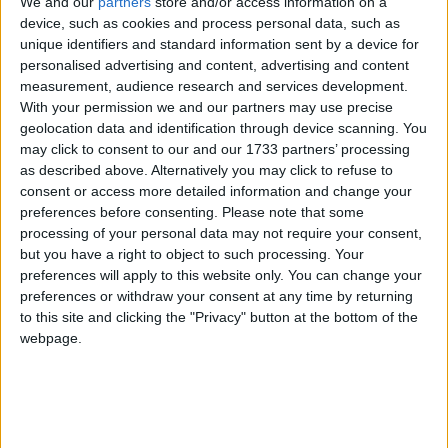
We and our
partners
store and/or access information on a
device, such as cookies and process personal data, such as
urmează a fi inlocuit. Aștept să-mi dea ok-ul de la service să o
unique identifiers and standard information sent by a device for
duc. În afară de prag, mai sunt și alte elemente de vopsit,
personalised advertising and content, advertising and content
întrucât, după cum bine mă știți, păsăricile au început să
measurement, audience research and services development.
ciripeasca.
With your permission we and our partners may use precise
geolocation data and identification through device scanning. You
may click to consent to our and our 1733 partners’ processing
as described above. Alternatively you may click to refuse to
consent or access more detailed information and change your
preferences before consenting.
Please note that some
processing of your personal data may not require your consent,
but you have a right to object to such processing. Your
preferences will apply to this website only. You can change your
preferences or withdraw your consent at any time by returning
to this site and clicking the "Privacy" button at the bottom of the
webpage.