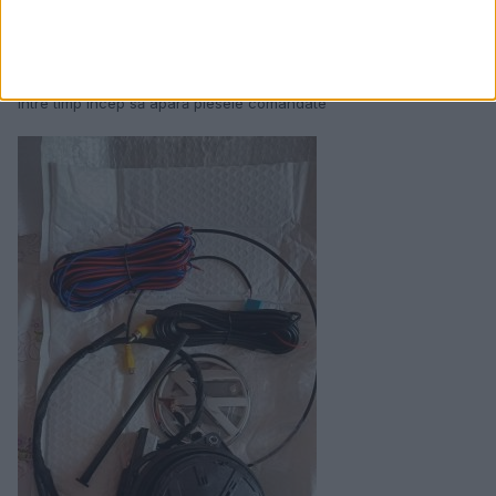
Dar eu am de vopsit aproape integral, ceea ce sper, sa mai
atenueze eventualele diferențe. Mai ramane si cum ziceai,
priceperea vopsitorului, iar cel la care voi duce mașina este ok.
Între timp încep să apară piesele comandate