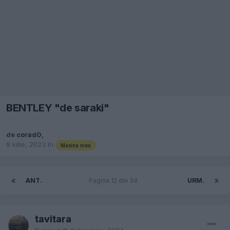
BENTLEY "de saraki"
de
corad0
,
9 Iulie, 2023
în
Masina mea
ANT.
Pagina 12 din 34
URM.
tavitara