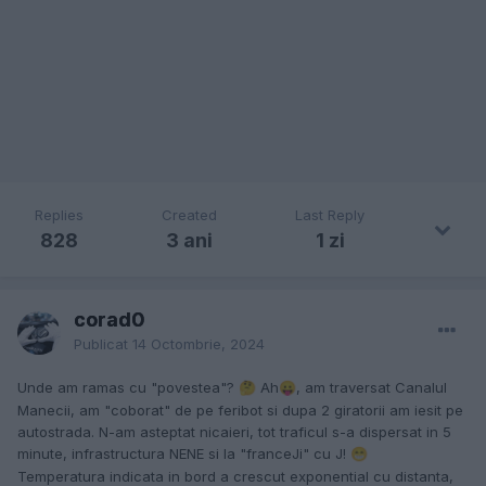
Replies
Created
Last Reply
828
3 ani
1 zi
corad0
Publicat
14 Octombrie, 2024
Unde am ramas cu "povestea"?
Ah
, am traversat Canalul
🤔
😛
Manecii, am "coborat" de pe feribot si dupa 2 giratorii am iesit pe
autostrada. N-am asteptat nicaieri, tot traficul s-a dispersat in 5
minute, infrastructura NENE si la "franceJi" cu J!
😁
Temperatura indicata in bord a crescut exponential cu distanta,