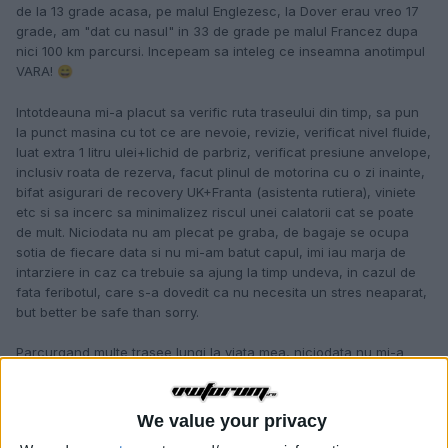
de la 13 grade acasa, pe malul Englezesc, la Dover erau vreo 17
grade, am "dat cu nasul" in 33 de grade pe malul Francez dupa
nici 100 km parcursi. Incepeam sa inteleg ce inseamna anotimpul
VARA!
😄
Intotdeauna mi-a placut sa verific ruta traseului din timp, sa pun
la punct masina cu tot ce are nevoie, revizie, verificat nivel fluide,
luat extra 1 litru ulei+lichid de parbriz, verificat presiune anvelope,
inclusiv roata de rezerva, facut plinul de motorina cu o zi inainte,
bifat asigurari de recovery UK+Franta (asistenta rutiera), viniete
etc si sa incerc sa minimalizez riscul unei calatorii cat se poate
de mult. Niciodata nu am plecat pe graba, de bagaje se ocupa
sotia de fiecare data si nu mi-am batut capul, imi iau marja de
intarziere in caz ca trebuie sa ajung la timp undeva, in cazul de
fata feribotul, care s-a dovedit ca nu necesita un stres neaparat,
but better be safe than sorry.
Parcurgand multe trasee lungi la viata mea, niciodata nu mi-a
placut sa fac toata distanta dintr-o bucata, desi am condus alta
data si peste 2200 de km o data, am ajuns la destinatie RUPT si
am hotarat sa nu mai experimentez asa ceva. De regula,
We value your privacy
intotdeauna m-am oprit seara undeva, sa ma odihnesc si am