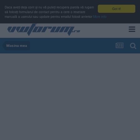
Daca aveți deja cont și nu vă puteți recupera parola vă rugam
Got it!
să folosiți formularul de contact pentru a cere o resetare
manuală a userului sau update pentru emailul folosit anterior
More info
Masina mea