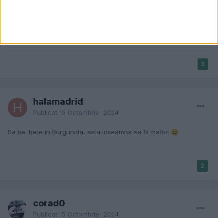
Publicat
15 Octombrie, 2024
Ochiul roș de la pantalonii gri din fundal!
😜
3
halamadrid
Publicat
15 Octombrie, 2024
Sa bei bere in Burgundia, asta inseamna sa fii mafiot.
😀
2
corad0
Publicat
15 Octombrie, 2024