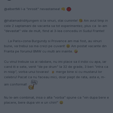
@albert
Mi l-a "inrosit" nevastamea!
👊
@halamadrid
Ajungem si la vinuri, stai cuminte!
Am avut timp in
😘
cele 2 saptamani de vacanta sa tot experimentez, plus ca le-am
"devastat" viile de mult, fiind al 3-lea concediu in Sudul Frantei!
La Paris+zona Burgundy si Provence am mai fost, au vinuri
bune, va trebui sa ma crezi pe cuvant!
Am postat vacante din
😄
Franta pe forumul BMW cu multi ani inainte.
🤪
Cu vinul trebuie sa ai rabdare, nu imi place sa il indoi cu apa, iar
cand iti e sete, venit "de pe drum" la 32 de grade, 3 beri "intra ca
in nisip", vorba unui tovaras!
merge bine si cu mustarul lor
🍺
celebru! Pacat ca nu faceau mici, doar piept de rata, asta e, m-
am conformat!
Nu le-am combinat, insa o alta "vorba" spune ca "vin dupa bere e
placere, bere dupa vin e un chin!"
😄