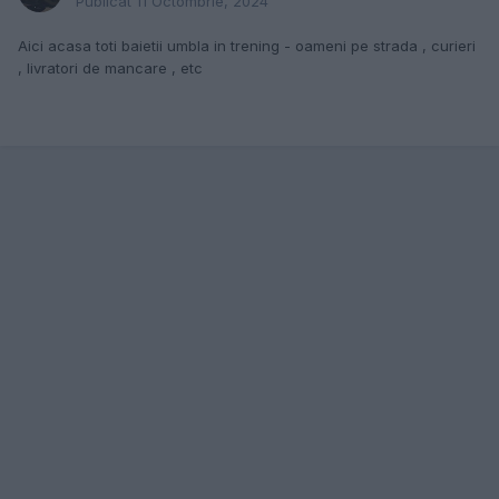
Publicat
11 Octombrie, 2024
Aici acasa toti baietii umbla in trening - oameni pe strada , curieri
, livratori de mancare , etc