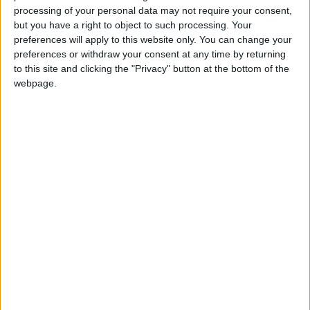
processing of your personal data may not require your consent,
but you have a right to object to such processing. Your
preferences will apply to this website only. You can change your
preferences or withdraw your consent at any time by returning
to this site and clicking the "Privacy" button at the bottom of the
VW Tiguan II .:R Oryx White
webpage.
lambda_dryver
a adăugat topic în
Masina mea
Hello, Dupa o perioada de indecizie in care am redescoperit
mersul pe jos si in care am oscilat intre multiple
marci/modele/clase, intr-un final, a sosit noua jucarie! Este
vorba de un VW Tiguan Mk.2, 2.0 TSI 162Kw (220 Hp), DSG7,
HighLine + R-Line exterior, culoare Oryx White. Dupa ce am...