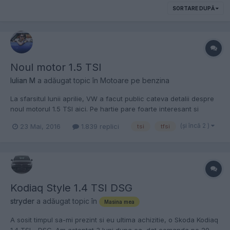
SORTARE DUPĂ
Noul motor 1.5 TSI
Iulian M
a adăugat topic în
Motoare pe benzina
La sfarsitul lunii aprilie, VW a facut public cateva detalii despre
noul motorul 1.5 TSI aici. Pe hartie pare foarte interesant si
foarte avansat. Din ce am vazut pe aici, noile motoare 1.2 TSI, 1.4
(şi încă 2 )
23 Mai, 2016
1.839 replici
tsi
tfsi
TSI (cele cu distributie pe curea) si 1.8 TSI 180CP nu au mai avut
asa probleme mari dar acest 1...
Kodiaq Style 1.4 TSI DSG
stryder
a adăugat topic în
Masina mea
A sosit timpul sa-mi prezint si eu ultima achizitie, o Skoda Kodiaq
1.4 TSI - DSG. Am asteptat 3 luni dupa ea, dat comanda pe 20