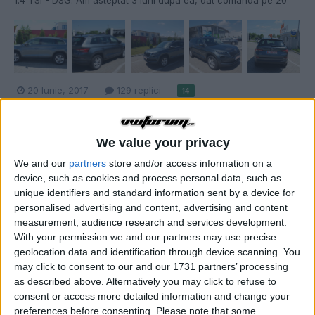
Martie, intrat in posesia ei azi, 20 Iunie Echiparea este Style, cu
urmatoarele dotari optionale ( alese dupa nevoile mele) -
parking assistant - cheie sup...
20 Iunie, 2017
129 replici
14
(şi încă 1 )
kodiaq
tsi
We value your privacy
We and our
partners
store and/or access information on a
device, such as cookies and process personal data, such as
Motorul 1.2 tsi cbza cbzb cbzc distributie
unique identifiers and standard information sent by a device for
pe lant probleme si rezolvari
personalised advertising and content, advertising and content
measurement, audience research and services development.
qwk
a adăugat topic în
Motoare pe benzina
With your permission we and our partners may use precise
Bogdan, tocmai ai zis bine, dupa 10 ani au facut recall ! Timp in
geolocation data and identification through device scanning. You
care multi si le-au schimbat pe banii lor. La fel o sa fie si la Polo.
may click to consent to our and our 1731 partners’ processing
Peste 2-3 ani o sa zica: "Ba fratilor, haideti sa va schimbam
as described above. Alternatively you may click to refuse to
10 Ianuarie, 2013
1.998 replici
pompele de apa ca au fost prost facute si va picura.." moment in
consent or access more detailed information and change your
(şi încă 3 )
seat
toledo
care o sa se prezinte foarte putini,...
preferences before consenting.
Please note that some