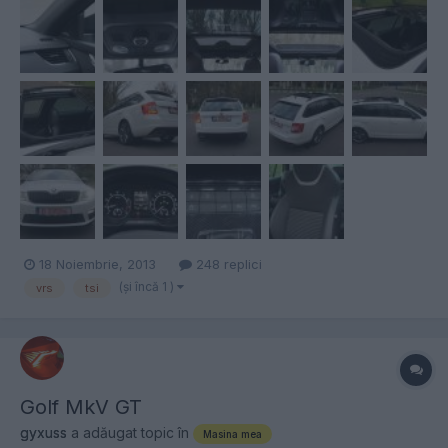
18 Noiembrie, 2013
248 replici
(şi încă 1 )
vrs
tsi
Golf MkV GT
gyxuss
a adăugat topic în
Masina mea