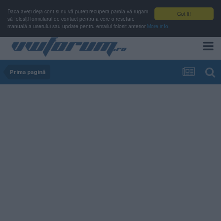
Daca aveți deja cont și nu vă puteți recupera parola vă rugam
Got it!
să folosiți formularul de contact pentru a cere o resetare
manuală a userului sau update pentru emailul folosit anterior
More info
Prima pagină