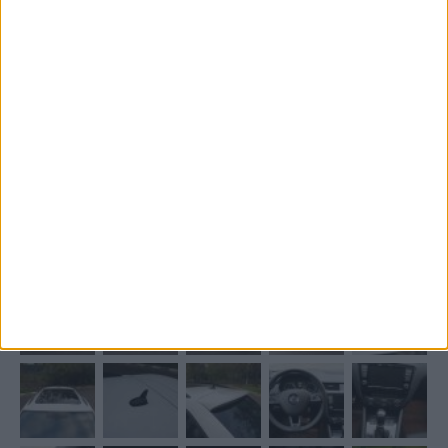
8 August, 2015
4 replici
golf
tsi
Skoda Octavia 3 vRS
TudorM
a adăugat topic în
Masina mea
Salutari, Imi prezint si eu vRS-ul. Am facut trecerea de la un
Leon 1.6 MPI la o masina mai incapatoare, mai puternica, mai
bine echipata. Comanda a fost data la Avia Motors in 27.08 si
desi initial parea o asteptare lunga, am ridicat masina pe 11.10 (in
71 de zile). Echipare (optiunile cele mai...