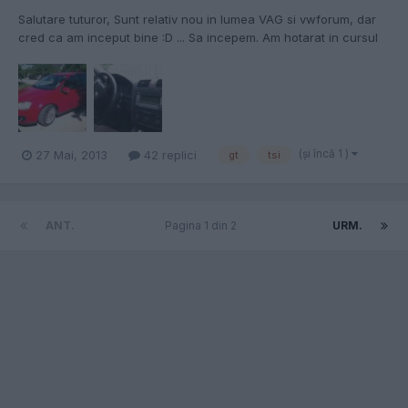
Salutare tuturor, Sunt relativ nou in lumea VAG si vwforum, dar
cred ca am inceput bine :D ... Sa incepem. Am hotarat in cursul
anului trecut sa schimb masina, avand ca principal criteriu de
selectie raportul performante/consum. Dupa mai multe luni de
cautari si documentari facute in sfera inte...
(şi încă 1 )
27 Mai, 2013
42 replici
gt
tsi
ANT.
Pagina 1 din 2
URM.