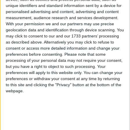
unique identifiers and standard information sent by a device for
5 inseamna o viteza ce nu sare de 110/120 km/h, 2000/2300 ture,
personalised advertising and content, advertising and content
6 inseamna 140/160 km/h cu schimbat vitezele in jur de 2500,
measurement, audience research and services development.
fara bruscarea acceleratiei(105 CP are destul cuplu).
With your permission we and our partners may use precise
Eu nu sunt pilot de curse/nu fac liniute dar daca tu @cristian esti
geolocation data and identification through device scanning. You
atunci...consumul difera mult.
may click to consent to our and our 1733 partners’ processing
as described above. Alternatively you may click to refuse to
consent or access more detailed information and change your
preferences before consenting.
Please note that some
processing of your personal data may not require your consent,
but you have a right to object to such processing. Your
preferences will apply to this website only. You can change your
preferences or withdraw your consent at any time by returning
to this site and clicking the "Privacy" button at the bottom of the
webpage.