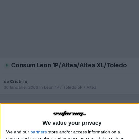
Consum Leon 1P/Altea/Altea XL/Toledo
de
Cristi_fx
,
30 Ianuarie, 2006
în
Leon 1P / Toledo 5P / Altea
ANT.
Pagina 11 din 11
URM.
We value your privacy
romytaxy
We and our
partners
store and/or access information on a
device, such as cookies and process personal data, such as
Publicat
31 August, 2015