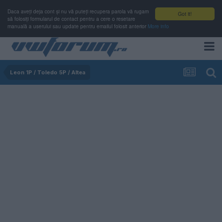
Daca aveți deja cont și nu vă puteți recupera parola vă rugam
Got it!
să folosiți formularul de contact pentru a cere o resetare
manuală a userului sau update pentru emailul folosit anterior
More info
Leon 1P / Toledo 5P / Altea