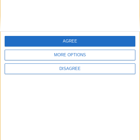
1 year later...
illusions
Publicat
4 Iulie, 2017
AGREE
12 in oras, 8 mediu si vreo 6 lent (da' lent de tot), haha
MORE OPTIONS
DISAGREE
2 weeks later...
danilo
Publicat
18 Iulie, 2017
On 28.05.2012 at 20:00, razvan189 a scris:
Desi e offtopic,sunt curios daca are cineva Altea FR TDI?
Sunt curios de performantele masinii in ceea ce priveste