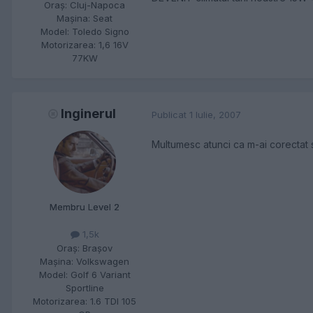
Oraş:
Cluj-Napoca
Maşina:
Seat
Model:
Toledo Signo
Motorizarea:
1,6 16V
77KW
Inginerul
Publicat
1 Iulie, 2007
Multumesc atunci ca m-ai corectat 
Membru Level 2
1,5k
Oraş:
Braşov
Maşina:
Volkswagen
Model:
Golf 6 Variant
Sportline
Motorizarea:
1.6 TDI 105