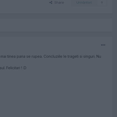
Share
Urmăritori
0
ai tinea pana se rupea. Concluziile le trageti si singuri. Nu
. Felicitari ! :D