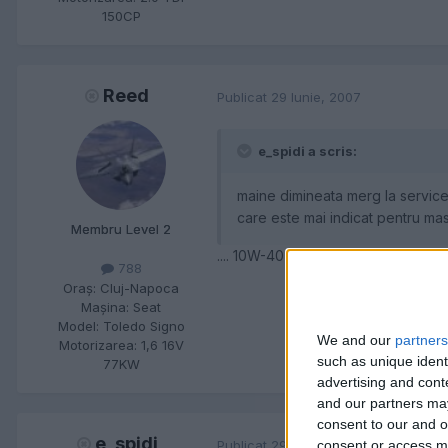
150CP
Reed
Publicat
29 Iunie, 2007
e_spidi a scris:
maine dimineata merg la service
care este mai indicat pentru
Membru Level 2
.... 10W-40 :icon_thumright:
788
Oraş:
Cluj-Napoca
Maşina:
Seat
Model:
Toledo Signo
We and our
partners
Motorizarea:
1,6 16V
such as unique ident
77KW
advertising and con
and our partners may
consent to our and o
e_spidi
Publicat
29 Iunie, 2007
consent or access m