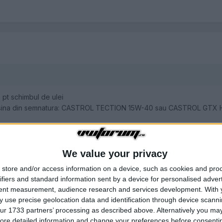
 pt schimbul de ulei
 masina din semnatura: CASTROL TECTION 15W-40 sau CASTROL GTX
We value your privacy
store and/or access information on a device, such as cookies and pro
ifiers and standard information sent by a device for personalised adver
tent measurement, audience research and services development.
With 
 use precise geolocation data and identification through device scanni
ur 1733 partners’ processing as described above. Alternatively you may 
ore detailed information and change your preferences before consenti