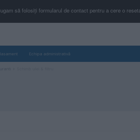
rugam să folosiți formularul de contact pentru a cere o rese
lasament
Echipa administrativă
buranti
Schimb ulei & filtru