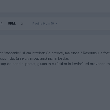
14
URM.
Pagina 9 din 19
 "mecanici" si-am intrebat: Ce credeti, mai tinea ? Raspunsul a fost m
iuc ridat (a se citi imbatranit) nici in kevlar.
p de cand ai postat, gluma ta cu "cititor in kevlar" imi provoaca rasul