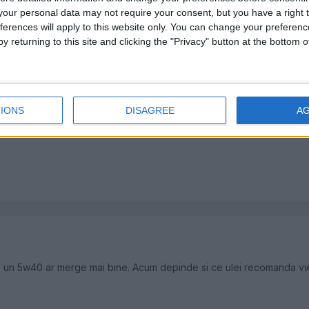
our personal data may not require your consent, but you have a right t
ferences will apply to this website only. You can change your preferen
y returning to this site and clicking the "Privacy" button at the bottom
IONS
DISAGREE
A
 un 5w40 ar merge mai bine. Acum depinde si ce ulei recomanda vw i