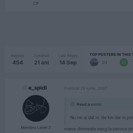
CP
TOP POSTERS IN THIS 
Replies
Created
Last Reply
454
21 ani
14 Sep
23
e_spidi
Publicat
29 Iunie, 2007
Reed a scris:
Nu ne-ai dat nr. de km dar in p
Membru Level 2
maine dimineata merg la service pt