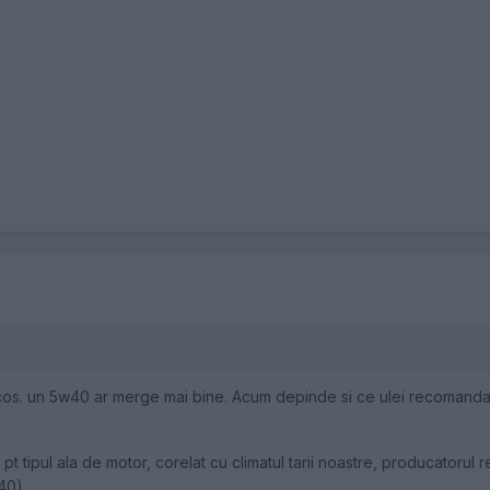
os. un 5w40 ar merge mai bine. Acum depinde si ce ulei recomanda v
ca pt tipul ala de motor, corelat cu climatul tarii noastre, producat
-40)