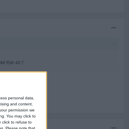
 HM 15W-40 ?
cess personal data,
tising and content,
your permission we
ng. You may click to
click to refuse to
ng.
Please note that