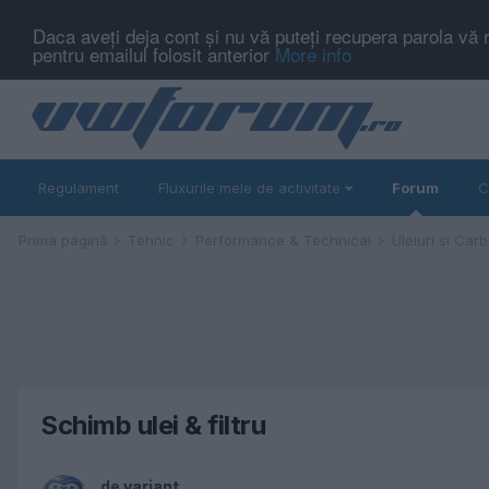
Daca aveți deja cont și nu vă puteți recupera parola vă 
pentru emailul folosit anterior
More info
Regulament
Fluxurile mele de activitate
Forum
C
Prima pagină
Tehnic
Performance & Technical
Uleiuri si Car
Schimb ulei & filtru
de
variant
,