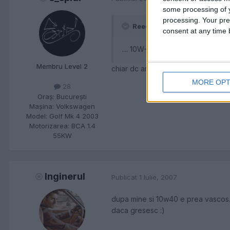
some processing of y
processing. Your pre
Reed a scris:
consent at any time b
.... 10W-40 :icon_thumright:
Membru Level 2
chiar dc are 103.000 km rulati?
MORE OPT
28
Oraş:
Bucureşti
Maşina:
Volkswagen
Model:
Golf Mk 4 2003
Motorizarea:
BCA 1.4
55KW
Inginerul
Publicat
1 Iulie, 2007
dupa mine si 10w40 e prea vascos.
daca gresesc :)