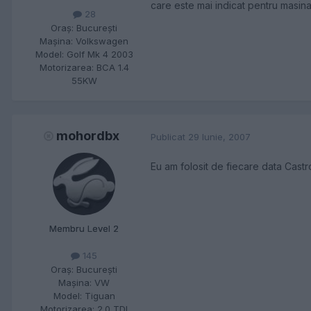
care este mai indicat pentru ma
28
Oraş:
Bucureşti
Maşina:
Volkswagen
Model:
Golf Mk 4 2003
Motorizarea:
BCA 1.4
55KW
mohordbx
Publicat
29 Iunie, 2007
Eu am folosit de fiecare data Cast
Membru Level 2
145
Oraş:
Bucureşti
Maşina:
VW
Model:
Tiguan
Motorizarea:
2.0 TDI