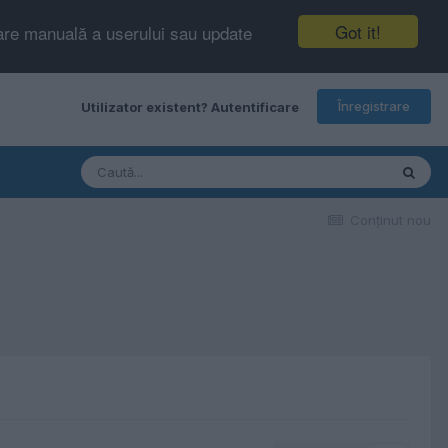
Got it!
tare manuală a userului sau update
Înregistrare
Utilizator existent? Autentificare
Conţinut nou