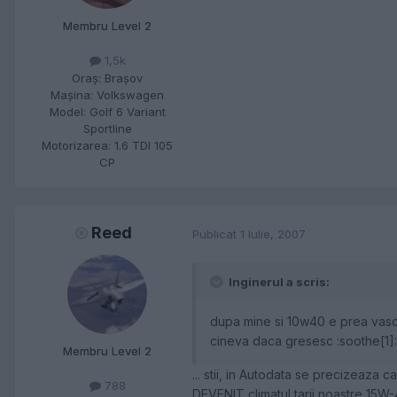
Membru Level 2
1,5k
Oraş:
Braşov
Maşina:
Volkswagen
Model:
Golf 6 Variant
Sportline
Motorizarea:
1.6 TDI 105
CP
Reed
Publicat
1 Iulie, 2007
Inginerul a scris:
dupa mine si 10w40 e prea vasc
cineva daca gresesc :soothe[1]:
Membru Level 2
... stii, in Autodata se precizeaza 
788
DEVENIT climatul tarii noastre 15W