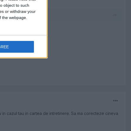
o object to such
ces or withdraw your
 of the webpage.
GREE
n cazul tau in cartea de intretinere. Sa ma corecteze cineva