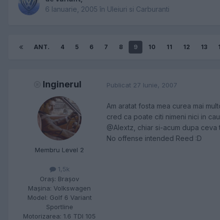
6 Ianuarie, 2005
în
Uleiuri si Carburanti
ANT.
4
5
6
7
8
9
10
11
12
13
Inginerul
Publicat
27 Iunie, 2007
Am aratat fosta mea curea mai multor
cred ca poate citi nimeni nici in cauc
@Alextz, chiar si-acum dupa ceva tim
No offense intended Reed :D
Membru Level 2
1,5k
Oraş:
Braşov
Maşina:
Volkswagen
Model:
Golf 6 Variant
Sportline
Motorizarea:
1.6 TDI 105