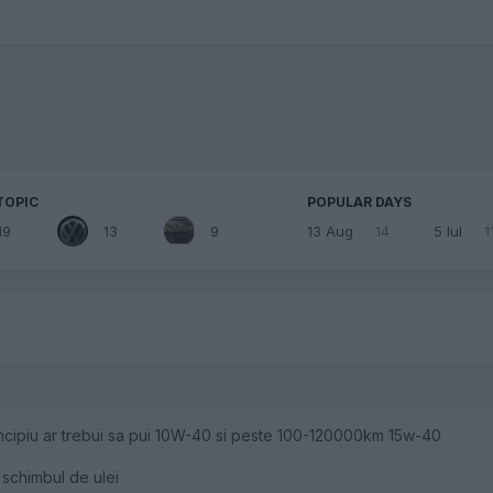
TOPIC
POPULAR DAYS
19
13
9
13 Aug
14
5 Iul
1
rincipiu ar trebui sa pui 10W-40 si peste 100-120000km 15w-40
 schimbul de ulei