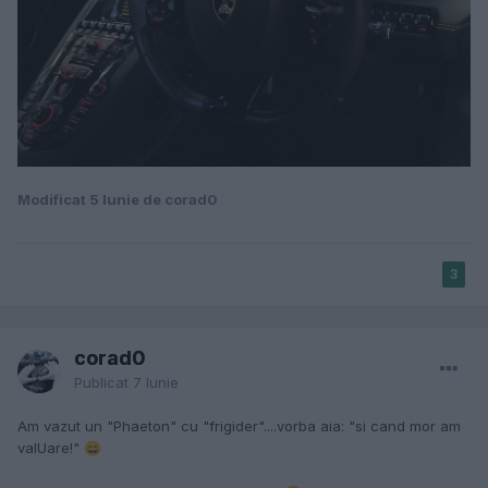
Modificat
5 Iunie
de corad0
3
corad0
Publicat
7 Iunie
Am vazut un "Phaeton" cu "frigider"....vorba aia: "si cand mor am
valUare!"
😄