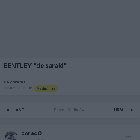
BENTLEY "de saraki"
de
corad0
,
9 Iulie, 2023
în
Masina mea
ANT.
Pagina 31 din 34
URM.
corad0