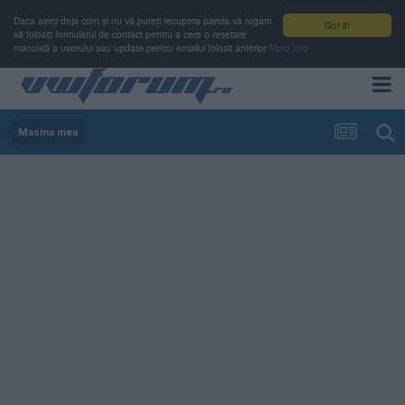
Daca aveți deja cont și nu vă puteți recupera parola vă rugam
Got it!
să folosiți formularul de contact pentru a cere o resetare
manuală a userului sau update pentru emailul folosit anterior
More info
Masina mea