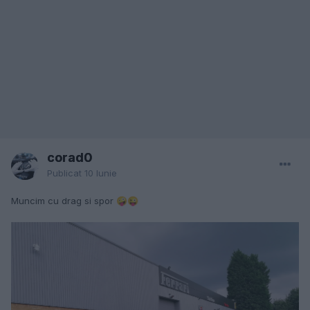
corad0
Publicat
10 Iunie
Muncim cu drag si spor
🤪
😜