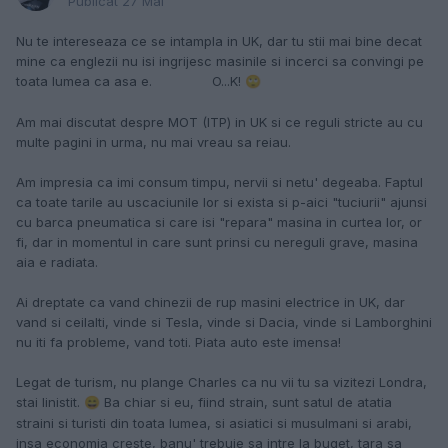
Publicat
27 Mai
Nu te intereseaza ce se intampla in UK, dar tu stii mai bine decat
mine ca englezii nu isi ingrijesc masinile si incerci sa convingi pe
toata lumea ca asa e. O...K!
🙄
Am mai discutat despre MOT (ITP) in UK si ce reguli stricte au cu
multe pagini in urma, nu mai vreau sa reiau.
Am impresia ca imi consum timpu, nervii si netu' degeaba. Faptul
ca toate tarile au uscaciunile lor si exista si p-aici "tuciurii" ajunsi
cu barca pneumatica si care isi "repara" masina in curtea lor, or
fi, dar in momentul in care sunt prinsi cu nereguli grave, masina
aia e radiata.
Ai dreptate ca vand chinezii de rup masini electrice in UK, dar
vand si ceilalti, vinde si Tesla, vinde si Dacia, vinde si Lamborghini
nu iti fa probleme, vand toti. Piata auto este imensa!
Legat de turism, nu plange Charles ca nu vii tu sa vizitezi Londra,
stai linistit.
Ba chiar si eu, fiind strain, sunt satul de atatia
😄
straini si turisti din toata lumea, si asiatici si musulmani si arabi,
insa economia creste, banu' trebuie sa intre la buget, tara sa