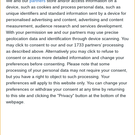
We and our
partners
store and/or access information on a
😀
device, such as cookies and process personal data, such as
Bujiile incandescente erau pentru alta masina, mai prozaica, care
unique identifiers and standard information sent by a device for
s-a potrivit sa apara intr-o discutie cu un coleg la momentul
personalised advertising and content, advertising and content
oportun (a se citi nepotrivit), cand scriam ieri postul despre W12.
measurement, audience research and services development.
😆
With your permission we and our partners may use precise
Sunt curios cati mecanici in Romania au expertiza pe W12, ca-n
geolocation data and identification through device scanning. You
UK sigur gasesti pentru orice motor.
may click to consent to our and our 1733 partners’ processing
Modificat
28 Mai
de halamadrid
as described above. Alternatively you may click to refuse to
consent or access more detailed information and change your
preferences before consenting.
Please note that some
processing of your personal data may not require your consent,
but you have a right to object to such processing. Your
preferences will apply to this website only. You can change your
preferences or withdraw your consent at any time by returning
to this site and clicking the "Privacy" button at the bottom of the
webpage.