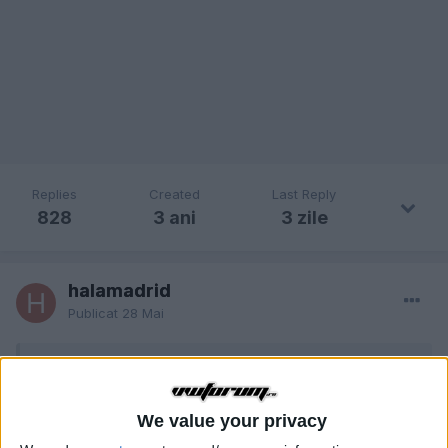
Replies
Created
Last Reply
828
3 ani
3 zile
halamadrid
Publicat
28 Mai
On 27.05.2026 at 13:47, Bebeee a scris:
Ce bujii incandescente la motor pe benzina?
poate la
😄
We value your privacy
V10 TDI