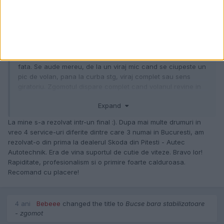
On 01.11.2016 at 16:59, maceta a scris:
Am si eu o O3, cu o vechime de 2 ani, 34000 km la bord. De
ceva timp am sesizat un zgomot ciudat (rontait sau mormait)
care apare doar la viraj stanga în sarcina (cu motorul
accelerat puțin sau mai mult) care pare a fi în partea stanga
fata. Se aude mereu, de la un viraj mic cand se ciupeste un
pic de volan, pana la curba stg, viraj complet sau sens
giratoriu. Zgomotul dispare complet cand volanul revine in
pozitia 0 sau se trece in viraj dr. Se observa si la plecarea
Expand
de pe loc si la viteze mari si f.mari, indiferent daca motorul e
cald sau nu, anotimp, etc. La viraj dreapta sau cu volanul
La mine s-a rezolvat intr-un final :). Dupa mai multe drumuri in
drept nu se aude nimic. Când mașină este pe liber și este în
vreo 4 service-uri diferite dintre care 3 numai in Bucuresti, am
mers acel rontait se mai aude foarte puțin. Aveti careva
rezolvat-o din prima la dealerul Skoda din Pitesti - Autec
ceva pareri despre ce ar putea fi?
Autotechnik. Era de vina suportul de cutie de viteze. Bravo lor!
Rapiditate, profesionalism si o primire foarte calduroasa.
Recomand cu placere!
4 ani
Bebeee
changed the title to
Bucse bara stabilizatoare
- zgomot