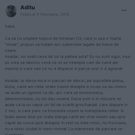
Aditu
Publicat
4 Februarie, 2015
Salut,
Ca sa nu umplem topicul de Intrebari O3, care si asa e foarte
"mixat", propun sa tratam aici subiectele legate de trenul de
rulare.
Asadar, voi aveti ceva de zis la partea asta? Eu nu sunt sigur, insa
as vrea sa descriu ceva ce mi se intampla cam de cand am
masina si care vad ca nu a disparut si parca usor s-a agravat.
Asadar, la viteza mica in parcari de obicei, pe suprafata plana,
buna, cand am rotile virate maxim dreapta si incep sa iau invers
se aude un zgomot ca de...arc care se tensioneaza,
detenisoneaza...nu imi dau seama. Daca sunt si in miscare se
aude ca la un vapor un fel de scartit gros/harjait. care dispare in
2 sec, si care pare ca trosneste uneori la indreptarea rotilor. Si
toate astea doar pe roata stanga cand am virat maxim sau spre
capat de cursa spre dreapta. In rest nu bate nimic, nu troncane,
nu e nimic ciudat in mers normal. La manevrele de parcare se
manifesta.