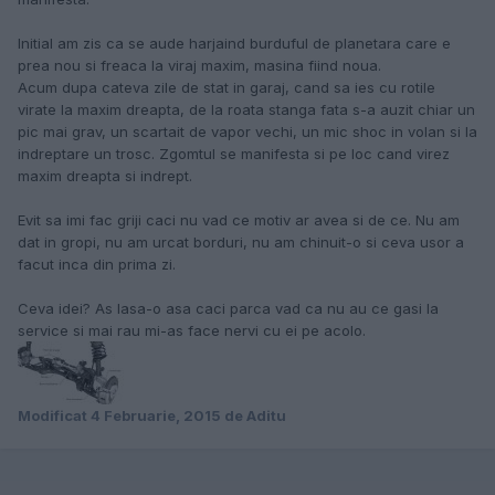
Initial am zis ca se aude harjaind burduful de planetara care e
prea nou si freaca la viraj maxim, masina fiind noua.
Acum dupa cateva zile de stat in garaj, cand sa ies cu rotile
virate la maxim dreapta, de la roata stanga fata s-a auzit chiar un
pic mai grav, un scartait de vapor vechi, un mic shoc in volan si la
indreptare un trosc. Zgomtul se manifesta si pe loc cand virez
maxim dreapta si indrept.
Evit sa imi fac griji caci nu vad ce motiv ar avea si de ce. Nu am
dat in gropi, nu am urcat borduri, nu am chinuit-o si ceva usor a
facut inca din prima zi.
Ceva idei? As lasa-o asa caci parca vad ca nu au ce gasi la
service si mai rau mi-as face nervi cu ei pe acolo.
Modificat
4 Februarie, 2015
de Aditu