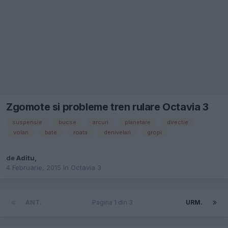
Zgomote si probleme tren rulare Octavia 3
suspensie
bucse
arcuri
planetare
directie
volan
bate
roata
denivelari
gropi
de
Aditu
,
4 Februarie, 2015
în
Octavia 3
ANT.
Pagina 1 din 3
URM.