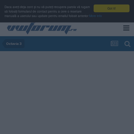
Daca aveți deja cont și nu vă puteți recupera parola vă rugam
Got it!
să folosiți formularul de contact pentru a cere o resetare
manuală a userului sau update pentru emailul folosit anterior
More info
Octavia 3