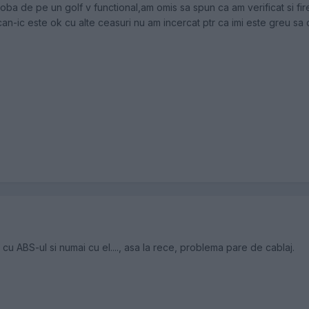
proba de pe un golf v functional,am omis sa spun ca am verificat si fi
an-ic este ok cu alte ceasuri nu am incercat ptr ca imi este greu sa cr
i cu ABS-ul si numai cu el...., asa la rece, problema pare de cablaj.