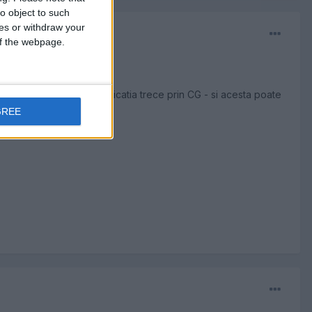
o object to such
ces or withdraw your
 of the webpage.
ba cu alte ceasuri. Comunicatia trece prin CG - si acesta poate
GREE