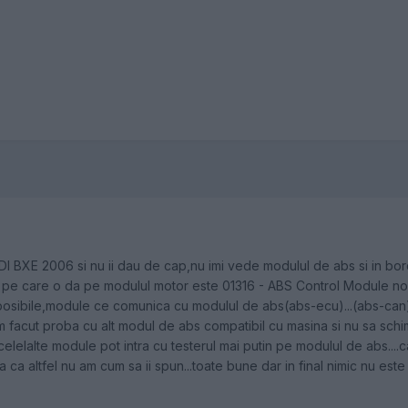
DI BXE 2006 si nu ii dau de cap,nu imi vede modulul de abs si in bord
 pe care o da pe modulul motor este 01316 - ABS Control Module no 
imposibile,module ce comunica cu modulul de abs(abs-ecu)...(abs-can).
am facut proba cu alt modul de abs compatibil cu masina si nu sa schi
lelalte module pot intra cu testerul mai putin pe modulul de abs....
ata ca altfel nu am cum sa ii spun...toate bune dar in final nimic nu est