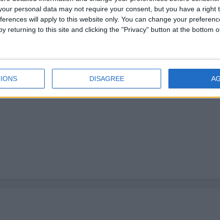
our personal data may not require your consent, but you have a right t
ferences will apply to this website only. You can change your preferen
y returning to this site and clicking the "Privacy" button at the bottom
C.
j, foarte sigur ca pompa este buna (sau cea care ai fol de proba) pro
IONS
DISAGREE
A
.1950