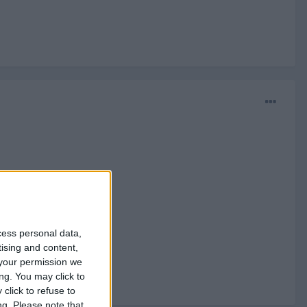
cess personal data,
tising and content,
your permission we
ng. You may click to
click to refuse to
ng.
Please note that