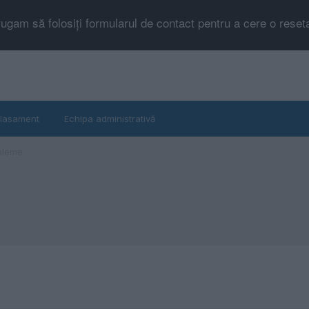
rugam să folosiți formularul de contact pentru a cere o rese
lasament
Echipa administrativă
bleme