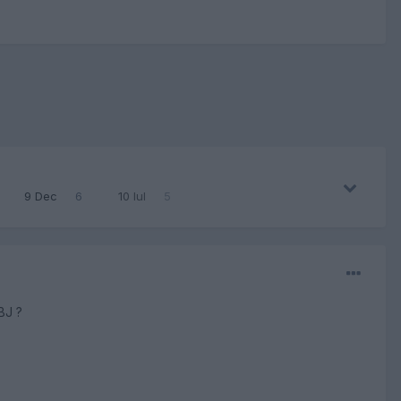
9 Dec
6
10 Iul
5
BJ ?