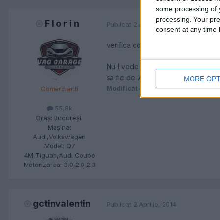
some processing of y
processing. Your pre
F l o r i n
Publicat
2 Aprilie, 2014
(modificat)
consent at any time b
verifica comunicatia dintre ABS si I
Nu-l vede si esti f. sigur de cabla
sa fie de vina - mai rar.
MORE OPT
Modificat
4 Aprilie, 2014
de lucian
Comercianti
55,8k
Oraş:
Bucureşti
Maşina:
Audi,Volkswagen
Model:
Q7
4M,Tiguan,Audi Coupe
Motorizarea:
3.0,2.0,2.3
gctinvalentin
Publicat
2 Aprilie, 2014