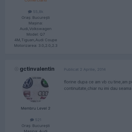
Comercianti
55,8k
Oraş:
Bucureşti
Maşina:
Audi,Volkswagen
Model:
Q7
4M,Tiguan,Audi Coupe
Motorizarea:
3.0,2.0,2.3
gctinvalentin
Publicat
2 Aprilie, 2014
florine dupa ce am vb cu tine,am pus
continuitate,chiar nu imi dau seama
Membru Level 2
521
Oraş:
Bucureşti
Maşina:
Audi