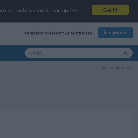
Got it!
tare manuală a userului sau update
Înregistrare
Utilizator existent? Autentificare
Conţinut nou