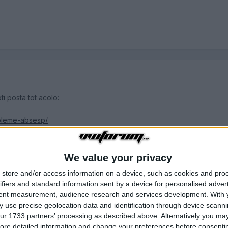
ti posta tot acolo:
obleme-absesp/
We value your privacy
store and/or access information on a device, such as cookies and pro
ifiers and standard information sent by a device for personalised adver
tent measurement, audience research and services development.
With 
 use precise geolocation data and identification through device scanni
ur 1733 partners’ processing as described above. Alternatively you may 
ore detailed information and change your preferences before consenti