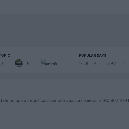
TOPIC
POPULAR DAYS
16
8
8
17 Iul
9
2 Apr
7
od de pompa a trebuit ca sa se potriveasca cu modulul 1K0 907 379 