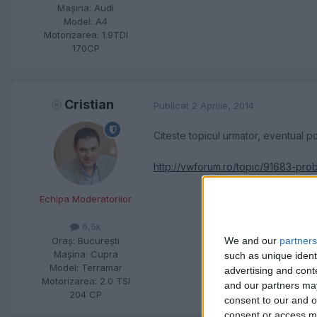
Maşina:
Audi
Model:
A4
Motorizarea:
1.9TDI
170CP
Cristian
Publicat
2 Aprilie, 2014
Citeste topicul urmator, eventual po
http://vwforum.ro/topic/91683-pr
Echipa Moderatorilor
6,5k
Oraş:
Bucureşti
We and our
partners
Maşina:
Cupra
such as unique ident
Model:
Terramar
advertising and con
Motorizarea:
2.0 TSI
and our partners may
204 CP
consent to our and o
consent or access m