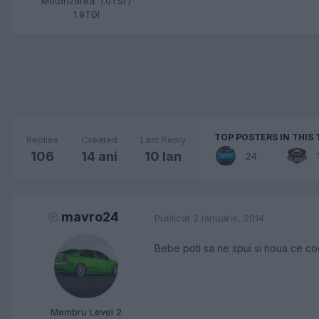
Motorizarea:
1.0TSI /
1.9TDI
TOP POSTERS IN THIS 
Replies
Created
Last Reply
106
14 ani
10 Ian
24
mavro24
Publicat
2 Ianuarie, 2014
Bebe poti sa ne spui si noua ce c
Membru Level 2