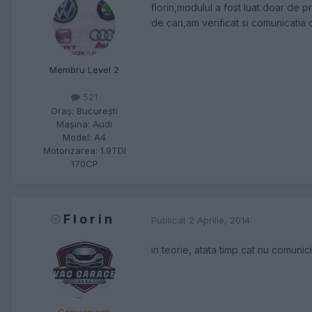
florin,modulul a fost luat doar de 
de can,am verificat si comunicatia c
Membru Level 2
521
Oraş:
Bucureşti
Maşina:
Audi
Model:
A4
Motorizarea:
1.9TDI
170CP
F l o r i n
Publicat
2 Aprilie, 2014
in teorie, atata timp cat nu comunic