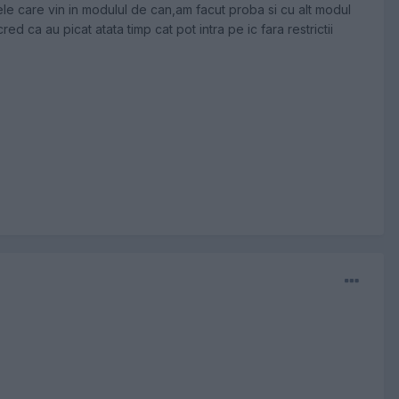
rele care vin in modulul de can,am facut proba si cu alt modul
ed ca au picat atata timp cat pot intra pe ic fara restrictii