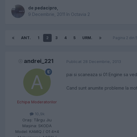
de
pedacipro
,
9 Decembrie, 2011
în
Octavia 2
ANT.
1
2
3
4
5
URM.
Pagina 2 din
andrei_221
Publicat
28 Decembrie, 2013
pai si scaneaza si 01 Engine sa ved
Cand sunt anumite probleme la moto
Echipa Moderatorilor
10,9k
Oraş:
Târgu Jiu
Maşina:
SKODA
Model:
KAMIQ / O1 4x4