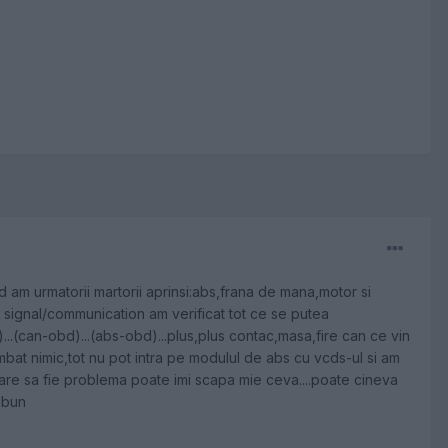
 am urmatorii martorii aprinsi:abs,frana de mana,motor si
signal/communication am verificat tot ce se putea
..(can-obd)...(abs-obd)...plus,plus contac,masa,fire can ce vin
mbat nimic,tot nu pot intra pe modulul de abs cu vcds-ul si am
care sa fie problema poate imi scapa mie ceva....poate cineva
e bun