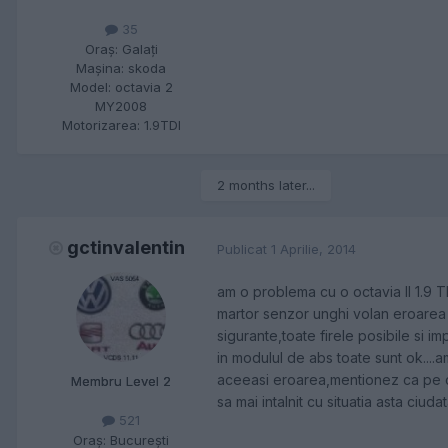
35
Oraş:
Galaţi
Maşina:
skoda
Model:
octavia 2
MY2008
Motorizarea:
1.9TDI
2 months later...
gctinvalentin
Publicat
1 Aprilie, 2014
am o problema cu o octavia II 1.9 T
martor senzor unghi volan eroarea
sigurante,toate firele posibile si 
in modulul de abs toate sunt ok....
aceeasi eroarea,mentionez ca pe ce
Membru Level 2
sa mai intalnit cu situatia asta ciud
521
Oraş:
Bucureşti