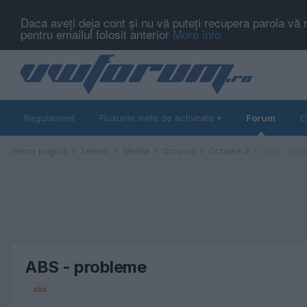
Daca aveți deja cont și nu vă puteți recupera parola vă 
pentru emailul folosit anterior
More info
Regulament
Fluxurile mele de activitate
Forum
C
Prima pagină
Tehnic
Skoda
Octavia
Octavia 2
ABS - pro
ABS - probleme
abs