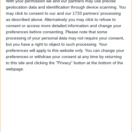
With your permission we and our partners may use precise
geolocation data and identification through device scanning. You
may click to consent to our and our 1733 partners’ processing
as described above. Alternatively you may click to refuse to
consent or access more detailed information and change your
Broscuta albastra - Golf MK5 1.4i
preferences before consenting.
Please note that some
grp
a adăugat topic în
processing of your personal data may not require your consent,
Masina mea
but you have a right to object to such processing. Your
Salutare tuturor! Sa il prezint si pe noul membru al parcului auto ,
preferences will apply to this website only. You can change your
un Golf 5 1.4i BCA, 75 de ponei, fabricat in 2005. Masinuta am
preferences or withdraw your consent at any time by returning
luat-o cu gandul la sotie, sa se foloseasca de ea 99% din timp
to this site and clicking the "Privacy" button at the bottom of the
30 Iunie, 2018
416 replici
1
prin oras, iar din cauza bugetului alocat, a cam fost singura
webpage.
(şi încă 2 )
golf 5
1.4i
varianta, in 4 usi. Are 4 geam...
Scut din metal pentru motor
adyp2003
a adăugat topic în
Golf V & Jetta
As vrea sa imi pun scut OEM din metal pentru motor si as vrea
sa va cer ajutorul pentru a gasi codurile necesare pentru a