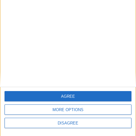
My Golf 5 1.4i 16v
DanieI
a adăugat topic în
Masina mea
Salutare, Dupa indelungi cautari, pana la urma mi-am cumparat
si eu, impreuna cu sotia, prima masina. Varianta de compromis
la care am ajuns este un Golf 5, 1.4i 75 CP, Trendline. (1.6 nu a
vrut sotia ca "consuma prea mult") An : 2005 Motor: 1.4i 16V BCA
75CP 126 Nm Nivel echipare: Trendline:...
21 Octombrie, 2015
21 replici
AGREE
(şi încă 1 )
golf 5
1.4
MORE OPTIONS
DISAGREE