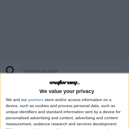
Mai multe opţiuni de căutare
We value your privacy
We and our
partners
store and/or access information on a
device, such as cookies and process personal data, such as
S-au găsit 11 rezultate
unique identifiers and standard information sent by a device for
personalised advertising and content, advertising and content
measurement, audience research and services development.
SORTARE DUPĂ