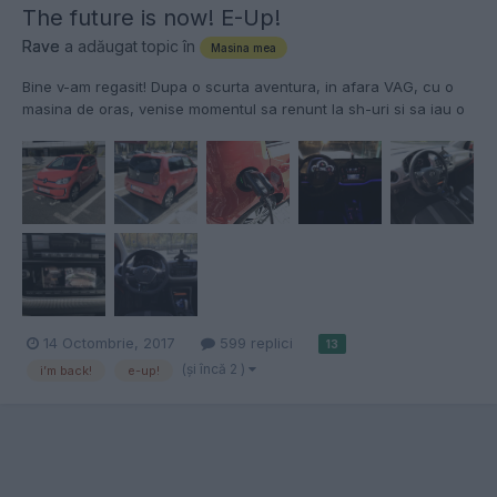
The future is now! E-Up!
Rave
a adăugat topic în
Masina mea
Bine v-am regasit! Dupa o scurta aventura, in afara VAG, cu o
masina de oras, venise momentul sa renunt la sh-uri si sa iau o
masina noua. O sa va scutesc de toata polologhia referitoare la
cum am ajuns la aceasta alegere si trec direct la subiect. Noua
jucarie de oras este(drum roll...):...
14 Octombrie, 2017
599 replici
13
(şi încă 2 )
i’m back!
e-up!