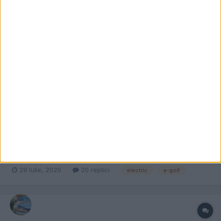
24 Septembrie, 2020
47 replici
id.4
electric
e-Golf - Tips & tricks
detinator
a adăugat topic în
e-Golf
Se pare ca e-Golf e printre putinele electrice fara o aplicatie
dedicata... e pacat, pt ca se pot afisa in timp real si turatia
motorului si procentul de incarcare baterie. Vedeti atasat ce am
reusit cu o aplicatie si o interfata OBD
29 Iulie, 2020
20 replici
electric
e-golf