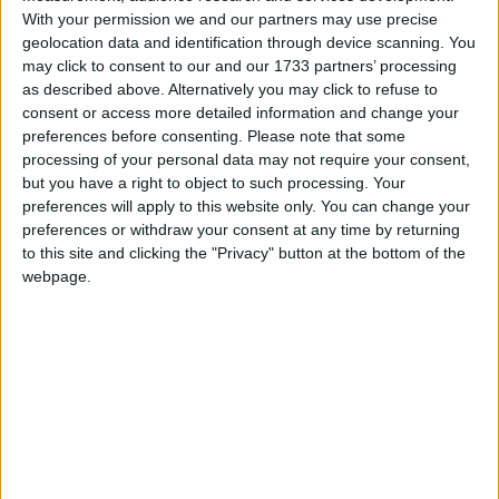
perioada de 6 ani+ cu a 2-a masina dintr-un grup “rival” asiatic,
With your permission we and our partners may use precise
înainte de Crăciun am revenit și upgradat garajul trecând la
geolocation data and identification through device scanning. You
marca “sora mai mare” a VW, anume Audi 😅. Întâmplarea face
may click to consent to our and our 1733 partners’ processing
ca această schimbare nu era de...
as described above. Alternatively you may click to refuse to
consent or access more detailed information and change your
preferences before consenting.
Please note that some
processing of your personal data may not require your consent,
but you have a right to object to such processing. Your
preferences will apply to this website only. You can change your
preferences or withdraw your consent at any time by returning
to this site and clicking the "Privacy" button at the bottom of the
webpage.
1 Ianuarie, 2025
12 replici
20
(şi încă 1 )
electric
sportback