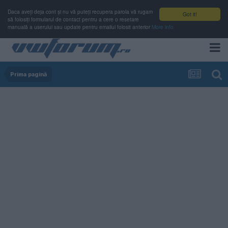
Daca aveți deja cont și nu vă puteți recupera parola vă rugam
Got it!
să folosiți formularul de contact pentru a cere o resetare
manuală a userului sau update pentru emailul folosit anterior
More info
Prima pagină