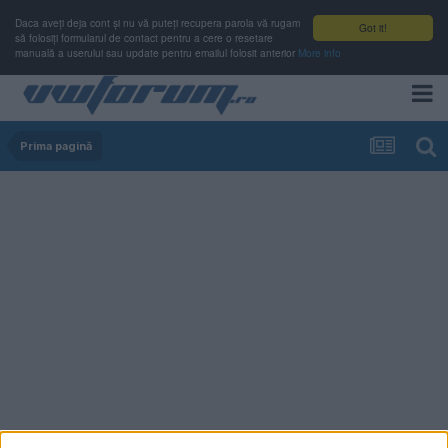
Daca aveți deja cont și nu vă puteți recupera parola vă rugam
Got it!
să folosiți formularul de contact pentru a cere o resetare
manuală a userului sau update pentru emailul folosit anterior
More info
Prima pagină