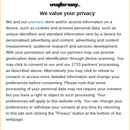
We value your privacy
We and our
partners
store and/or access information on a
device, such as cookies and process personal data, such as
unique identifiers and standard information sent by a device for
personalised advertising and content, advertising and content
measurement, audience research and services development.
With your permission we and our partners may use precise
geolocation data and identification through device scanning. You
may click to consent to our and our 1733 partners’ processing
as described above. Alternatively you may click to refuse to
consent or access more detailed information and change your
preferences before consenting.
Please note that some
Mai multe opţiuni de căutare
processing of your personal data may not require your consent,
but you have a right to object to such processing. Your
preferences will apply to this website only. You can change your
preferences or withdraw your consent at any time by returning
S-au găsit 5 rezultate
to this site and clicking the "Privacy" button at the bottom of the
webpage.
SORTARE DUPĂ