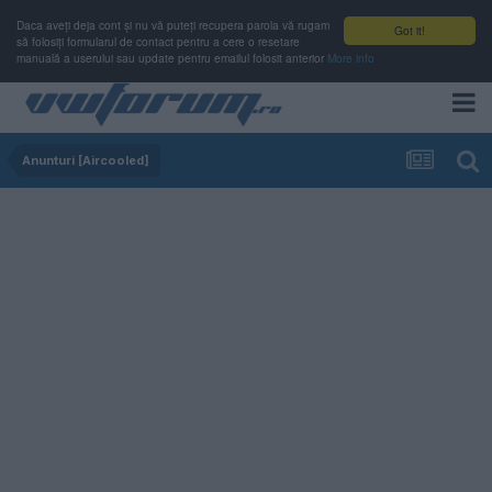
Daca aveți deja cont și nu vă puteți recupera parola vă rugam
Got it!
să folosiți formularul de contact pentru a cere o resetare
manuală a userului sau update pentru emailul folosit anterior
More info
Anunturi [Aircooled]