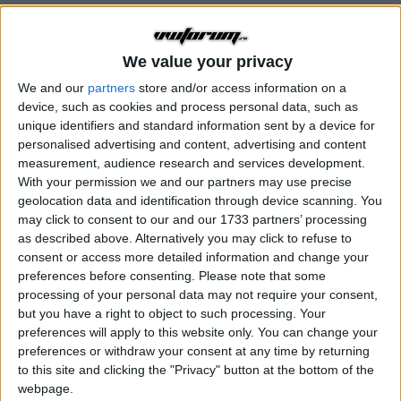
We value your privacy
We and our
partners
store and/or access information on a
device, such as cookies and process personal data, such as
unique identifiers and standard information sent by a device for
personalised advertising and content, advertising and content
measurement, audience research and services development.
With your permission we and our partners may use precise
geolocation data and identification through device scanning. You
may click to consent to our and our 1733 partners’ processing
Replies
Created
Last Reply
as described above. Alternatively you may click to refuse to
69
15 ani
10 ani
consent or access more detailed information and change your
preferences before consenting.
Please note that some
processing of your personal data may not require your consent,
but you have a right to object to such processing. Your
tzoka
preferences will apply to this website only. You can change your
Publicat
17 Martie, 2011
preferences or withdraw your consent at any time by returning
to this site and clicking the "Privacy" button at the bottom of the
Coduri originale :
webpage.
http://www.wagenstad.com/index.php?model=go