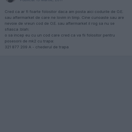
Cred ca ar fi foarte folositor daca am posta aici codurile de O.E.
sau aftermarket de care ne lovim in timp. Cine cunoaste sau are
nevoie de vreun cod de O.E. sau aftermarket il rog sa nu se
sfiasca :blah:
o sa incep eu cu un cod care cred ca va fii folositor pentru
posesorii de mk2 cu trapa:
321 877 209 A - chederul de trapa