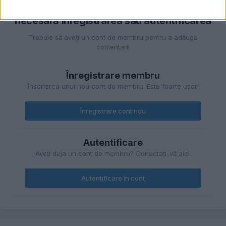
Pentru a adăuga comentarii este
necesară înregistrarea sau autentificarea
Trebuie să aveţi un cont de membru pentru a adăuga
comentarii
Înregistrare membru
Înscrierea unui nou cont de membru. Este foarte uşor!
Înregistrare cont nou
Autentificare
Aveţi deja un cont de membru? Conectaţi-vă aici.
Autentificare în cont