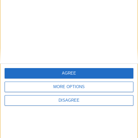
fchitu
Publicat
8 Noiembrie, 2012
On 05.11.2012 at 19:03, armando_16v a scris:
chederele de plafon sunt din 2 componente lipite intre ele
...cand se desfac le lipesti la loc
Cu ce pot fi lipite ca sa fie durabil? Tocmai mi s-a desprins si mie
si singura solutie de moment e sa nu folosesc acea usa.
Multumesc.
AGREE
Modificat
8 Noiembrie, 2012
de fchitu
MORE OPTIONS
3 weeks later...
DISAGREE
cata_boddy91
Publicat
28 Noiembrie, 2012
Am avut si eu o problema cu acele chedere dar am rezolvat-o