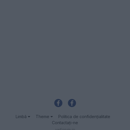
Limbă
Theme
Politica de confidenţialitate
Contactaţi-ne
vwForum.ro