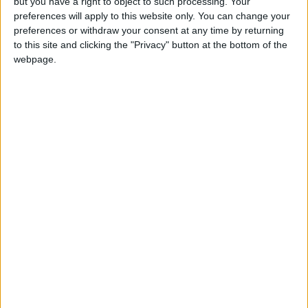
but you have a right to object to such processing. Your
preferences will apply to this website only. You can change your
preferences or withdraw your consent at any time by returning
to this site and clicking the "Privacy" button at the bottom of the
webpage.
jbl
Publicat
6 Aprilie, 2010
Salutare.
Am si eu o intrebare.
Am avut missfire pe cilindri si am dat de ce e mai mai rau: scaune
supape + un injector.
Cu supapele am rezolvat masina merge mult mai rotund.Am
comandat si un unjector nou (nu a putut fi curatat cu ultrasunete)
si zilele astea vreu sa il schimb.
Aici sunt doua pareri: una ca masina invata injectorul singur alta