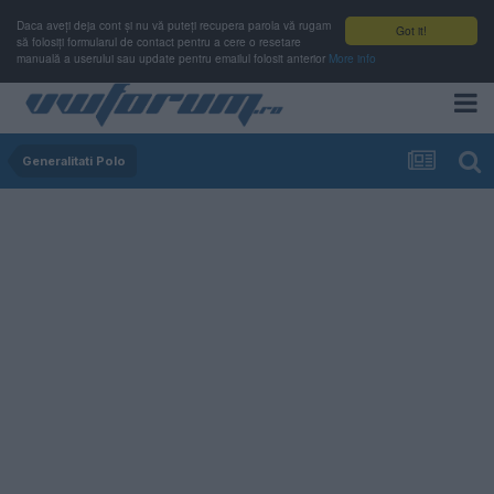
Daca aveți deja cont și nu vă puteți recupera parola vă rugam
Got it!
să folosiți formularul de contact pentru a cere o resetare
manuală a userului sau update pentru emailul folosit anterior
More info
Generalitati Polo