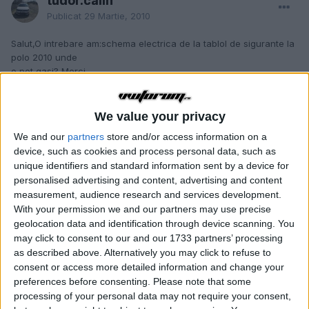
tudor.calin
Publicat
29 Martie, 2010
Salut,O intrebare am:schema electrica de la tablol de sigurante la
polo 2010 unde
o pot gasi? Merci
2 weeks later...
We value your privacy
We and our
partners
store and/or access information on a
device, such as cookies and process personal data, such as
unique identifiers and standard information sent by a device for
personalised advertising and content, advertising and content
measurement, audience research and services development.
With your permission we and our partners may use precise
geolocation data and identification through device scanning. You
may click to consent to our and our 1733 partners’ processing
as described above. Alternatively you may click to refuse to
consent or access more detailed information and change your
preferences before consenting.
Please note that some
processing of your personal data may not require your consent,