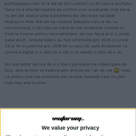
portbagajului care mi-a dat de lucru pentru ca din cauza scurtului
facut mi-a afectat modulul de confort si mi-a luat putin timp pana
mi-am dat seama unde e problema dar am reusit sa repar
modulul in final. Mai am de rezolvat Webasto care la fel, nu
functioneaza, o sa l dau jos cand se mai incalzeste vremea si l
trimit la Cosmin pentru reconditionare, am mai facut la el 2 unitati
pana acum. Ambele baterii au fost schimbate prin 2024 cu unele
OE la fel si parbrizul prin 2019 tot cu unul OE, asta dovedeste ca
cineva a ingrijit-o si asta mi-a dat si un impuls in plus sa o iau.
Am luat astfel decizia de a o tine o perioada mai indelungata de
timp, asta la mine se traduce prin dincolo de 1 an de zile
ceea
ce pentru cine ma cunoaste stie ca doar masinile care imi plac
mult stau atat la mine.
We value your privacy