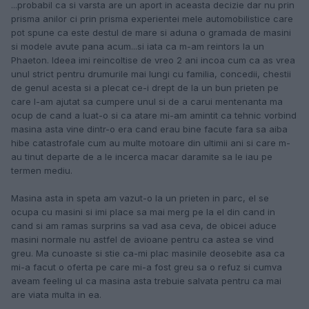
...probabil ca si varsta are un aport in aceasta decizie dar nu prin
prisma anilor ci prin prisma experientei mele automobilistice care
pot spune ca este destul de mare si aduna o gramada de masini
si modele avute pana acum...si iata ca m-am reintors la un
Phaeton. Ideea imi reincoltise de vreo 2 ani incoa cum ca as vrea
unul strict pentru drumurile mai lungi cu familia, concedii, chestii
de genul acesta si a plecat ce-i drept de la un bun prieten pe
care l-am ajutat sa cumpere unul si de a carui mentenanta ma
ocup de cand a luat-o si ca atare mi-am amintit ca tehnic vorbind
masina asta vine dintr-o era cand erau bine facute fara sa aiba
hibe catastrofale cum au multe motoare din ultimii ani si care m-
au tinut departe de a le incerca macar daramite sa le iau pe
termen mediu.
Masina asta in speta am vazut-o la un prieten in parc, el se
ocupa cu masini si imi place sa mai merg pe la el din cand in
cand si am ramas surprins sa vad asa ceva, de obicei aduce
masini normale nu astfel de avioane pentru ca astea se vind
greu. Ma cunoaste si stie ca-mi plac masinile deosebite asa ca
mi-a facut o oferta pe care mi-a fost greu sa o refuz si cumva
aveam feeling ul ca masina asta trebuie salvata pentru ca mai
are viata multa in ea.