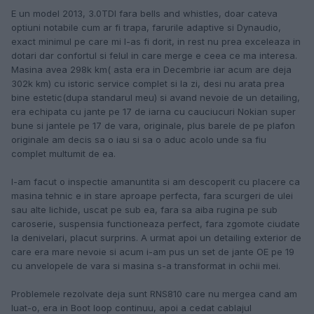
E un model 2013, 3.0TDI fara bells and whistles, doar cateva
optiuni notabile cum ar fi trapa, farurile adaptive si Dynaudio,
exact minimul pe care mi l-as fi dorit, in rest nu prea exceleaza in
dotari dar confortul si felul in care merge e ceea ce ma interesa.
Masina avea 298k km( asta era in Decembrie iar acum are deja
302k km) cu istoric service complet si la zi, desi nu arata prea
bine estetic(dupa standarul meu) si avand nevoie de un detailing,
era echipata cu jante pe 17 de iarna cu cauciucuri Nokian super
bune si jantele pe 17 de vara, originale, plus barele de pe plafon
originale am decis sa o iau si sa o aduc acolo unde sa fiu
complet multumit de ea.
I-am facut o inspectie amanuntita si am descoperit cu placere ca
masina tehnic e in stare aproape perfecta, fara scurgeri de ulei
sau alte lichide, uscat pe sub ea, fara sa aiba rugina pe sub
caroserie, suspensia functioneaza perfect, fara zgomote ciudate
la denivelari, placut surprins. A urmat apoi un detailing exterior de
care era mare nevoie si acum i-am pus un set de jante OE pe 19
cu anvelopele de vara si masina s-a transformat in ochii mei.
Problemele rezolvate deja sunt RNS810 care nu mergea cand am
luat-o, era in Boot loop continuu, apoi a cedat cablajul