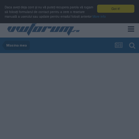
Daca aveți deja cont și nu vă puteți recupera parola vă rugam
Got it!
să folosiți formularul de contact pentru a cere o resetare
manuală a userului sau update pentru emailul folosit anterior
More info
Masina mea