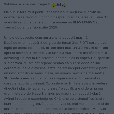
Salutare și bine v-am regăsit!
Mă bucur tare mult pentru această nouă secțiune și profit de
ocazie ca să revin cu un topic despre un alt bavarez, al 3-lea din
această secțiune până acum, și anume un BMW M340i G20
(sedan) cu an de fabricație 2020.
Un pic de poveste, cum am ajuns la această mașină.
După ce m-am despărțit cu greu de fostul Golf 7 GTI care a avut
topic pe acest forum
aici
, mi-am dorit mult un 3.0 V6 / I6 și m-am
oprit la momentul respectiv la un C43 AMG, care din păcate m-a
dezamagit în mai multe privințe, dar mai ales la capitoul suspensie
și dinamică. Mi-am dat repede seama că nu era ceea ce îmi
doream eu de la o mașină, astfel că am început cercetările pentru
un înlocuitor din aceeași clasă, nu aveam nevoie de mai mult și
SUV-urile nu-mi plac, iar o clasă superioară ar fi însemnat un
caracter sportiv diminuat. Opțiunile erau limitate având în vedere
direcția industriei spre hibridizare / electrificare și de a nu mai
oferi motoare de 6 sau 8 cilindri pe mașini din această clasă.
Având în vedere experiența cu C43-ul și pe sistemul "suflu și-n
iaurt", am făcut o groază de test drives cu mai multe modele și de
mai multe ori cu un model anume, de la diferite mărci - MB, Audi,
BMW, Alfa Romeo, printre altele C43 AMG facelift, RS4, Giulia QV,