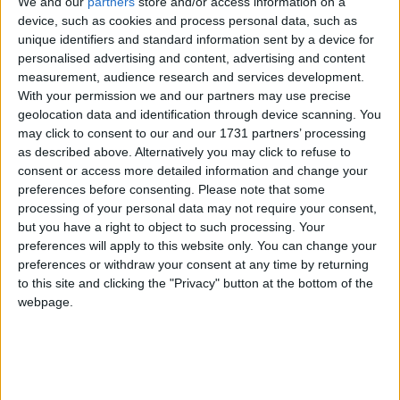
We and our
partners
store and/or access information on a
lumini ambientale
jante de 19” cu anvelope Pirelli PZ4 RFT
device, such as cookies and process personal data, such as
probabil mai sunt și altele, dar astea sunt cele mai
unique identifiers and standard information sent by a device for
importante care îmi vin în minte
:
)
personalised advertising and content, advertising and content
measurement, audience research and services development.
With your permission we and our partners may use precise
Ca și impresii, acum că am ceva km adunați cu mașina, mi se
geolocation data and identification through device scanning. You
pare cel mai bun raport confort/sportivitate din segmentul ăsta.
may click to consent to our and our 1731 partners’ processing
Suspensia este suficient de confortabilă cât să nu
as described above. Alternatively you may click to refuse to
deranjeze, însă oferă un control excepțional atât în curbe,
consent or access more detailed information and change your
cât și la viteze mari și foarte mari, pe autostrăzile din DE.
preferences before consenting.
Please note that some
Absoarbe foarte bine denivelările, inclusiv cele mici și
processing of your personal data may not require your consent,
pronunțate, cum ar fi trecerile peste șinele de tramvai,
but you have a right to object to such processing. Your
testat inclusiv prin București. Peste denivelările mai scurte
preferences will apply to this website only. You can change your
se simte că este o suspensie sport cu o cursă mai scurtă,
preferences or withdraw your consent at any time by returning
dar fără a transmite șocuri nedorite în interior, fără să
to this site and clicking the "Privacy" button at the bottom of the
zdrăngăne plasticele sau pasagerii. Pe de altă parte, oferă
webpage.
un feeling și un feedback excelent al drumului și este
foarte jucăușă, în combinație cu x-drive-ul care
prioritizează tracțiunea spate, mai mult sau mai puțin în
funcție de modul de condus. În general, șasiul se rotește
mai mult sau mai puțin după cum este apăsată accelerația