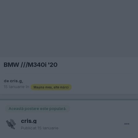
BMW ///M340i '20
de
cris.g
,
15 Ianuarie
în
Mașina mea, alte mărci
Această postare este populară.
cris.g
Publicat
15 Ianuarie