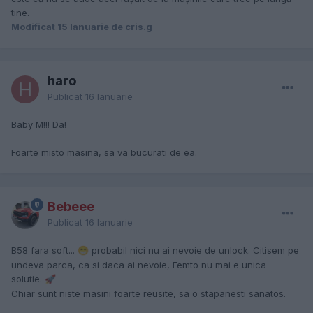
tine.
Modificat
15 Ianuarie
de cris.g
haro
Publicat
16 Ianuarie
Baby M!!! Da!
Foarte misto masina, sa va bucurati de ea.
Bebeee
Publicat
16 Ianuarie
B58 fara soft...
probabil nici nu ai nevoie de unlock. Citisem pe
😁
undeva parca, ca si daca ai nevoie, Femto nu mai e unica
solutie.
🚀
Chiar sunt niste masini foarte reusite, sa o stapanesti sanatos.