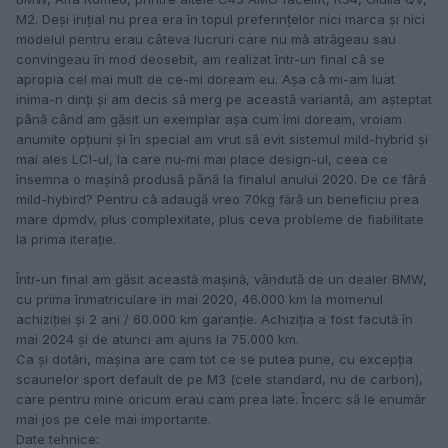
M2. Deși inițial nu prea era în topul preferințelor nici marca și nici
modelul pentru erau câteva lucruri care nu mă atrăgeau sau
convingeau în mod deosebit, am realizat într-un final că se
apropia cel mai mult de ce-mi doream eu. Așa că mi-am luat
inima-n dinți și am decis să merg pe această variantă, am așteptat
până când am găsit un exemplar așa cum îmi doream, vroiam
anumite opțiuni și în special am vrut să evit sistemul mild-hybrid și
mai ales LCI-ul, la care nu-mi mai place design-ul, ceea ce
însemna o mașină produsă până la finalul anului 2020. De ce fără
mild-hybird? Pentru că adaugă vreo 70kg fără un beneficiu prea
mare dpmdv, plus complexitate, plus ceva probleme de fiabilitate
la prima iterație.
Într-un final am găsit această mașină, vândută de un dealer BMW,
cu prima înmatriculare in mai 2020, 46.000 km la momenul
achiziției și 2 ani / 60.000 km garanție. Achiziția a fost facută în
mai 2024 și de atunci am ajuns la 75.000 km.
Ca și dotări, mașina are cam tot ce se putea pune, cu excepția
scaunelor sport default de pe M3 (cele standard, nu de carbon),
care pentru mine oricum erau cam prea late. Încerc să le enumăr
mai jos pe cele mai importante.
Date tehnice: