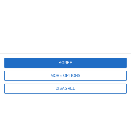
...si niște door projectors pentru efect:
AGREE
MORE OPTIONS
DISAGREE