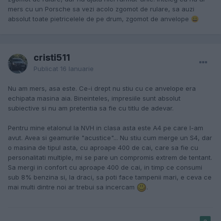
mers cu un Porsche sa vezi acolo zgomot de rulare, sa auzi
absolut toate pietricelele de pe drum, zgomot de anvelope
😀
cristi511
Publicat
16 Ianuarie
Nu am mers, asa este. Ce-i drept nu stiu cu ce anvelope era
echipata masina aia. Bineinteles, impresiile sunt absolut
subiective si nu am pretentia sa fie cu titlu de adevar.
Pentru mine etalonul la NVH in clasa asta este A4 pe care l-am
avut. Avea si geamurile "acustice"... Nu stiu cum merge un S4, dar
o masina de tipul asta, cu aproape 400 de cai, care sa fie cu
personalitati multiple, mi se pare un compromis extrem de tentant.
Sa mergi in confort cu aproape 400 de cai, in timp ce consumi
sub 8% benzina si, la draci, sa poti face tampenii mari, e ceva ce
mai multi dintre noi ar trebui sa incercam
.