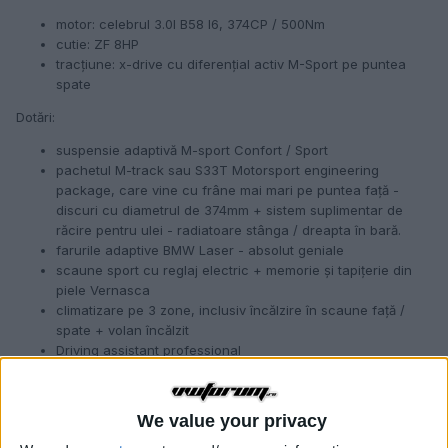
motor: celebrul 3.0l B58 I6, 374CP / 500Nm
cutie: ZF 8HP
tracțiune: x-drive cu diferențial activ M-Sport pe puntea
spate
Dotări:
suspensie adaptivă M-sport Confort / Sport
pachetul M-track sau S33T Motorsport engineering
package, care vine cu frâne mai mari pe puntea față -
discuri cu diametrul de 374mm + sistem suplimentar de
răcire pentru ulei - radiatoare stânga / dreapta în bară.
farurile adaptive BMW Laser - absolut geniale
scaune sport cu reglaj electric + memorie și tapițerie din
piele Vernasca
climatizare pe 3 zone, inclusiv încălzire în scaune față /
spate + volan încălzit
Driving assistant professional
Parking assistance system Plus cu camere 360 grade
trapa
heads-up display
We value your privacy
Harman Kardon