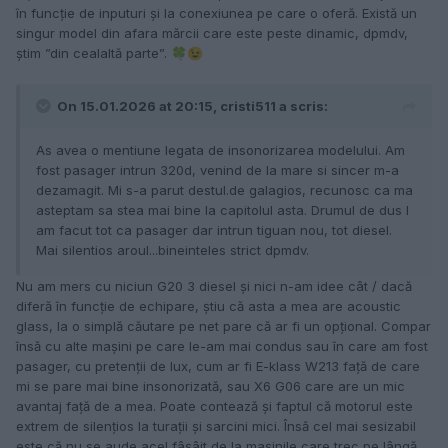
în funcție de inputuri și la conexiunea pe care o oferă. Există un
singur model din afara mărcii care este peste dinamic, dpmdv,
știm ”din cealaltă parte”.
🍀
😉
On 15.01.2026 at 20:15, cristi511 a scris:
As avea o mentiune legata de insonorizarea modelului. Am
fost pasager intrun 320d, venind de la mare si sincer m-a
dezamagit. Mi s-a parut destul.de galagios, recunosc ca ma
asteptam sa stea mai bine la capitolul asta. Drumul de dus l
am facut tot ca pasager dar intrun tiguan nou, tot diesel.
Mai silentios aroul...bineinteles strict dpmdv.
Nu am mers cu niciun G20 3 diesel și nici n-am idee cât / dacă
diferă în funcție de echipare, știu că asta a mea are acoustic
glass, la o simplă căutare pe net pare că ar fi un opțional. Compar
însă cu alte mașini pe care le-am mai condus sau în care am fost
pasager, cu pretenții de lux, cum ar fi E-klass W213 față de care
mi se pare mai bine insonorizată, sau X6 G06 care are un mic
avantaj față de a mea. Poate contează și faptul că motorul este
extrem de silențios la turații și sarcini mici. Însă cel mai sesizabil
este că nu se aude acel fâșâit de la mașinile care trec pe lângă