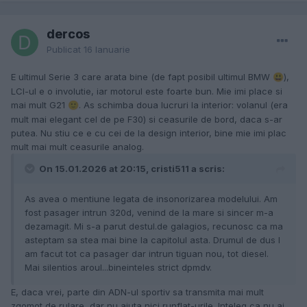
dercos
Publicat
16 Ianuarie
E ultimul Serie 3 care arata bine (de fapt posibil ultimul BMW
),
😃
LCI-ul e o involutie, iar motorul este foarte bun. Mie imi place si
mai mult G21
. As schimba doua lucruri la interior: volanul (era
🙂
mult mai elegant cel de pe F30) si ceasurile de bord, daca s-ar
putea. Nu stiu ce e cu cei de la design interior, bine mie imi plac
mult mai mult ceasurile analog.
On 15.01.2026 at 20:15, cristi511 a scris:
As avea o mentiune legata de insonorizarea modelului. Am
fost pasager intrun 320d, venind de la mare si sincer m-a
dezamagit. Mi s-a parut destul.de galagios, recunosc ca ma
asteptam sa stea mai bine la capitolul asta. Drumul de dus l
am facut tot ca pasager dar intrun tiguan nou, tot diesel.
Mai silentios aroul...bineinteles strict dpmdv.
E, daca vrei, parte din ADN-ul sportiv sa transmita mai mult
zgomot de rulare, dar nu ajuta nici runflat-urile. Inteleg ca nu ai