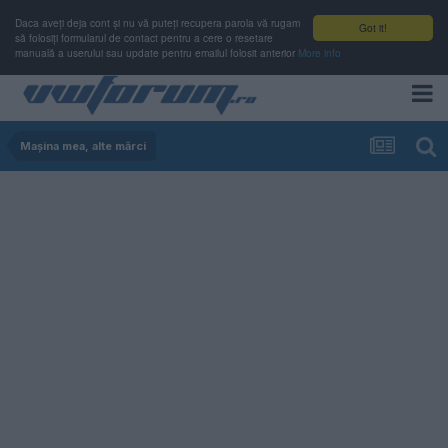
Daca aveți deja cont și nu vă puteți recupera parola vă rugam
Got it!
să folosiți formularul de contact pentru a cere o resetare
manuală a userului sau update pentru emailul folosit anterior
More info
Mașina mea, alte mărci