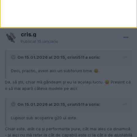
aroul...bineinteles strict dpmdv.
Modificat
15 Ianuarie
de cristi511
cris.g
Publicat
15 Ianuarie
On 15.01.2026 at 20:15, cristi511 a scris:
Deci, practic, avem aici un subforum bmw
.
😀
Da, să știi, chiar mă gândeam și eu la același lucru.
Presimt că
😄
o să mai apară câteva modele pe aici.
On 15.01.2026 at 20:15, cristi511 a scris:
Lupisor sub acoperire g20 ul asta.
Chiar este, atât ca și performanțe pure, cât mai ales ca dinamică
- și aici nu mă refer la cât de capabiă este ci la cât e de ajustabilă