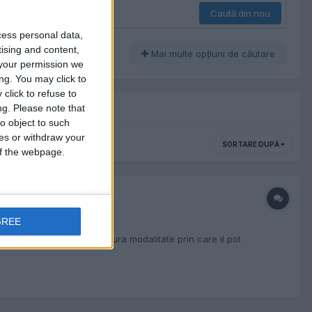
Caută din nou
cess personal data,
tising and content,
Mai multe opţiuni de căutare
your permission we
ng. You may click to
click to refuse to
ng.
Please note that
o object to such
ces or withdraw your
SORTARE DUPĂ
 of the webpage.
GREE
 cum ar fi inchis. Singura modalitate prin care il pot