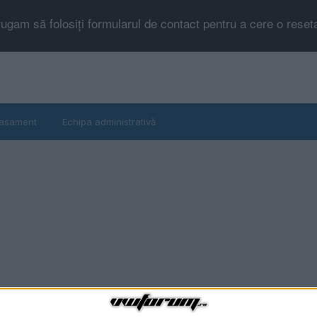
rugam să folosiți formularul de contact pentru a cere o rese
asament
Echipa administrativă