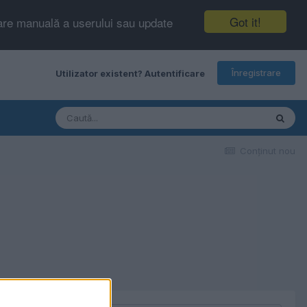
Got it!
tare manuală a userului sau update
Înregistrare
Utilizator existent? Autentificare
Conţinut nou