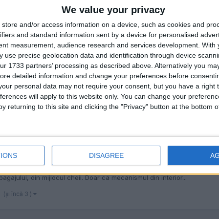
We value your privacy
store and/or access information on a device, such as cookies and pro
ifiers and standard information sent by a device for personalised adver
tent measurement, audience research and services development.
With 
 use precise geolocation data and identification through device scanni
ur 1733 partners’ processing as described above. Alternatively you may 
ore detailed information and change your preferences before consenti
our personal data may not require your consent, but you have a right t
ferences will apply to this website only. You can change your preferen
y returning to this site and clicking the "Privacy" button at the bottom
gaj
IONS
DISAGREE
A
e: din telecomanda, cand deschid masina, hayonul ramane blocat, ca si
ajului, din mijlocul cheii. Doar ca mecanismul din interior...
(şi încă 3 )