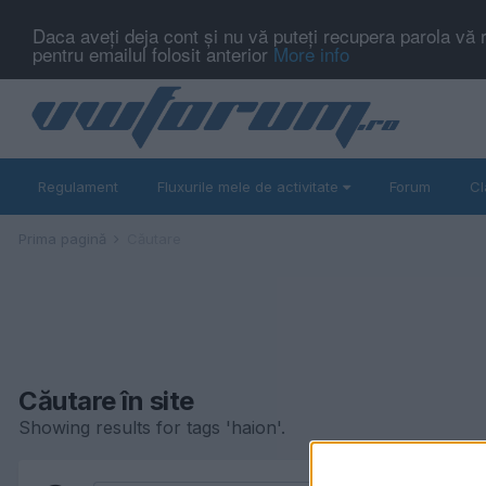
Daca aveți deja cont și nu vă puteți recupera parola vă 
pentru emailul folosit anterior
More info
Regulament
Fluxurile mele de activitate
Forum
Cl
Prima pagină
Căutare
Căutare în site
Showing results for tags 'haion'.