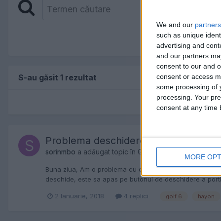
We and our
partners
such as unique ident
advertising and con
and our partners may
consent to our and o
consent or access m
S-au găsit 1 rezultat
some processing of y
processing. Your pre
consent at any time b
Problema deschidere hayon / portba
sorinmbo
a adăugat topic în
Golf VI & Jetta
MORE OPT
Buna ziua, Am o problema cu deschiderea hayonului, anum
deschide, este sa apas pe butonul de deschidere a portbag
2 Ianuarie, 2018
4 replici
golf 6
hayon