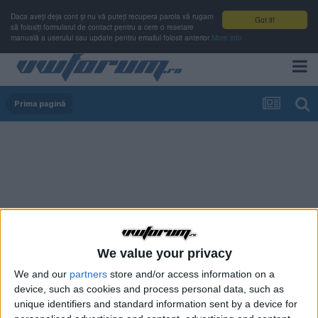
Daca aveți deja cont și nu vă puteți recupera parola vă rugam
Got it!
să folosiți formularul de contact pentru a cere o resetare
manuală a userului sau update pentru emailul folosit anterior
More info
Prima pagină
We value your privacy
We and our
partners
store and/or access information on a
device, such as cookies and process personal data, such as
unique identifiers and standard information sent by a device for