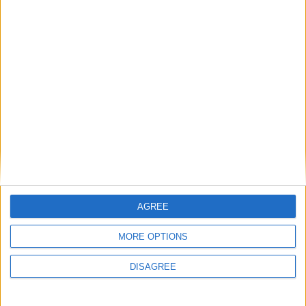
Broșură 1.1 Serviceplan Passat CC (în EN
sau RO)
da89ni
a adăugat topic în
Passat CC
Passatul meu este originar din Olanda așa că toate manualele
care le-am plimit sunt în Olandeză. Rog cine poate să mă ajute
cu Broșura de Service în Engleză sau Română. Nimic din ce am
găsit pe internet nu corespunde cu formatul pe care-l am eu (aș
dori să fie identic ca să pot lista și insera...
AGREE
17 Mai, 2017
4 replici
MORE OPTIONS
(şi încă 2 )
serviceplan
passatcc
DISAGREE